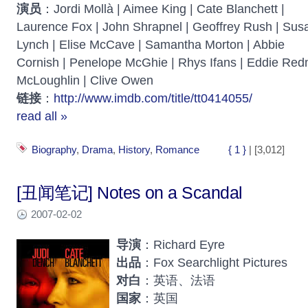
演员
：Jordi Mollà | Aimee King | Cate Blanchett |
Laurence Fox | John Shrapnel | Geoffrey Rush | Sus
Lynch | Elise McCave | Samantha Morton | Abbie
Cornish | Penelope McGhie | Rhys Ifans | Eddie Red
McLoughlin | Clive Owen
链接
：
http://www.imdb.com/title/tt0414055/
read all »
Biography
,
Drama
,
History
,
Romance
{ 1 }
| [3,012]
[丑闻笔记] Notes on a Scandal
2007-02-02
导演
：Richard Eyre
出品
：Fox Searchlight Pictures
对白
：英语、法语
国家
：英国