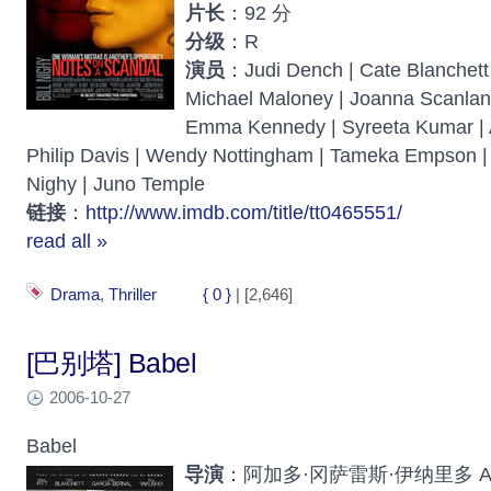
片长
：92 分
分级
：R
演员
：Judi Dench | Cate Blanchett
Michael Maloney | Joanna Scanlan
Emma Kennedy | Syreeta Kumar |
Philip Davis | Wendy Nottingham | Tameka Empson | L
Nighy | Juno Temple
链接
：
http://www.imdb.com/title/tt0465551/
read all »
Drama
,
Thriller
{ 0 }
| [2,646]
[巴别塔] Babel
2006-10-27
Babel
导演
：阿加多·冈萨雷斯·伊纳里多 Aleja