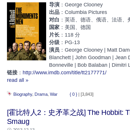
导演
：George Clooney
出品
：Columbia Pictures
对白
：英语、德语、俄语、法语、
国家
：美国、德国
片长
：118 分
分级
：PG-13
演员
：George Clooney | Matt Damon
Blanchett | John Goodman | Jean D
Bonneville | Bob Balaban | Dimitri
链接
：
http://www.imdb.com/title/tt2177771/
read all »
Biography
,
Drama
,
War
{ 0 }
| [3,843]
[霍比特人2：史矛革之战] The Hobbit: The 
Smaug
2013-12-13