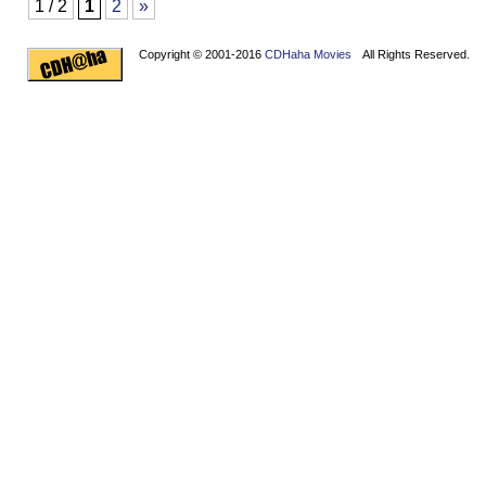
1 / 2
1
2
»
Copyright © 2001-2016
CDHaha Movies
All Rights Reserved.
Design by
NET-TEC Internetmarketing
|
Artikel schreiben
|
Kreditv