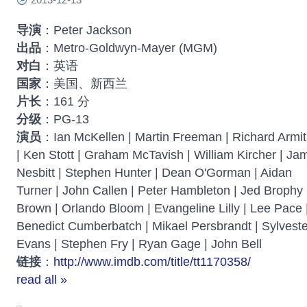
导演
：Peter Jackson
出品
：Metro-Goldwyn-Mayer (MGM)
对白
：英语
国家
：美国、新西兰
片长
：161 分
分级
：PG-13
演员
：Ian McKellen | Martin Freeman | Richard Armi
| Ken Stott | Graham McTavish | William Kircher | Ja
Nesbitt | Stephen Hunter | Dean O'Gorman | Aidan
Turner | John Callen | Peter Hambleton | Jed Broph
Brown | Orlando Bloom | Evangeline Lilly | Lee Pace |
Benedict Cumberbatch | Mikael Persbrandt | Sylvest
Evans | Stephen Fry | Ryan Gage | John Bell
链接
：
http://www.imdb.com/title/tt1170358/
read all »