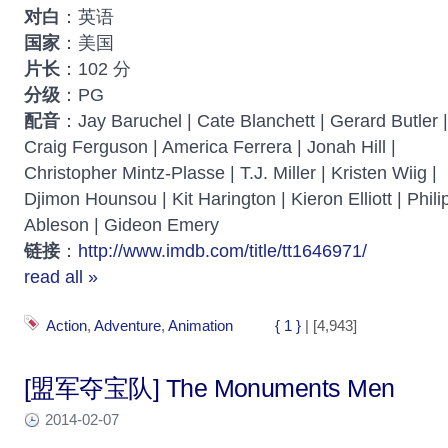
对白
：英语
国家
：美国
片长
：102 分
分级
：PG
配音
：Jay Baruchel | Cate Blanchett | Gerard Butler |
Craig Ferguson | America Ferrera | Jonah Hill |
Christopher Mintz-Plasse | T.J. Miller | Kristen Wiig |
Djimon Hounsou | Kit Harington | Kieron Elliott | Phi
Ableson | Gideon Emery
链接
：
http://www.imdb.com/title/tt1646971/
read all »
Action
,
Adventure
,
Animation
{ 1 }
| [4,943]
[盟军夺宝队] The Monuments Men
2014-02-07