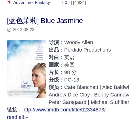
Adventure
,
Fantasy
{ 0 }
| [4,834]
[蓝色茉莉] Blue Jasmine
2013-08-23
导演
：Woody Allen
出品
：Perdido Productions
对白
：英语
国家
：美国
片长
：98 分
分级
：PG-13
演员
：Cate Blanchett | Alec Baldwi
Andrew Dice Clay | Bobby Cannaval
Peter Sarsgaard | Michael Stuhlba
链接
：
http://www.imdb.com/title/tt2334873/
read all »