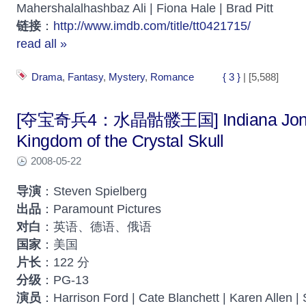
Mahershalalhashbaz Ali | Fiona Hale | Brad Pitt
链接
：
http://www.imdb.com/title/tt0421715/
read all »
Drama
,
Fantasy
,
Mystery
,
Romance
{ 3 }
| [5,588]
[夺宝奇兵4：水晶骷髅王国] Indiana Jones
Kingdom of the Crystal Skull
2008-05-22
导演
：Steven Spielberg
出品
：Paramount Pictures
对白
：英语、德语、俄语
国家
：美国
片长
：122 分
分级
：PG-13
演员
：Harrison Ford | Cate Blanchett | Karen Allen | 