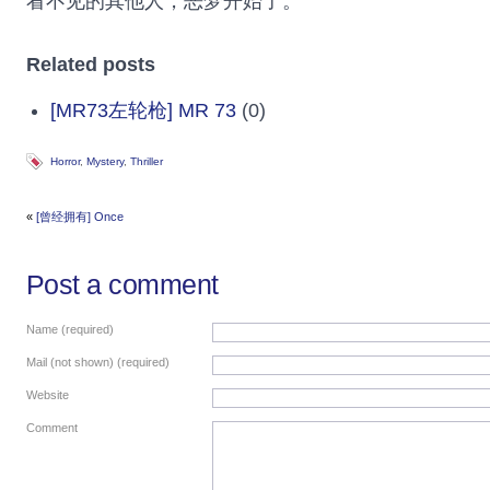
看不见的其他人，恶梦开始了。
Related posts
[MR73左轮枪] MR 73
(0)
Horror
,
Mystery
,
Thriller
«
[曾经拥有] Once
Post a comment
Name (required)
Mail (not shown) (required)
Website
Comment