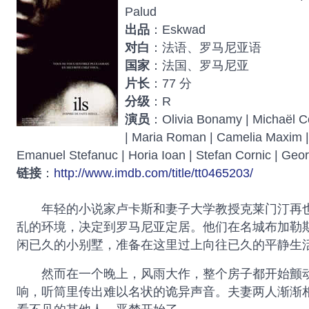
Palud
出品
：Eskwad
对白
：法语、罗马尼亚语
国家
：法国、罗马尼亚
片长
：77 分
分级
：R
演员
：Olivia Bonamy | Michaël C
| Maria Roman | Camelia Maxim |
Emanuel Stefanuc | Horia Ioan | Stefan Cornic | Geor
链接
：
http://www.imdb.com/title/tt0465203/
年轻的小说家卢卡斯和妻子大学教授克莱门汀再也
乱的环境，决定到罗马尼亚定居。他们在名城布加勒
闲已久的小别墅，准备在这里过上向往已久的平静生
然而在一个晚上，风雨大作，整个房子都开始颤动
响，听筒里传出难以名状的诡异声音。夫妻两人渐渐