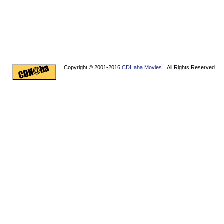
Copyright © 2001-2016
CDHaha Movies
All Rights Reserved.
Design by
NET-TEC Internetmarketing
|
Artikel schreiben
|
Kreditv