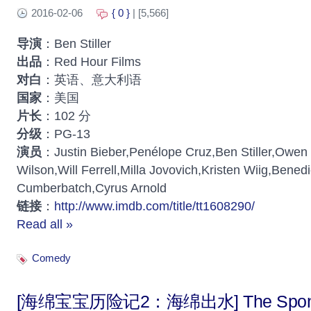
2016-02-06
{ 0 }
| [5,566]
导演
：Ben Stiller
出品
：Red Hour Films
对白
：英语、意大利语
国家
：美国
片长
：102 分
分级
：PG-13
演员
：Justin Bieber,Penélope Cruz,Ben Stiller,Owen
Wilson,Will Ferrell,Milla Jovovich,Kristen Wiig,Benedi
Cumberbatch,Cyrus Arnold
链接
：
http://www.imdb.com/title/tt1608290/
Read all »
Comedy
[海绵宝宝历险记2：海绵出水] The Sponge