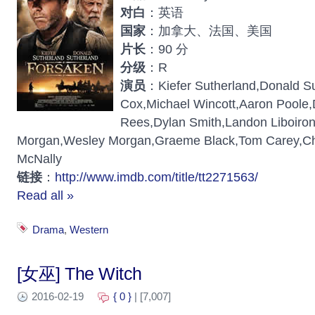
对白
：英语
国家
：加拿大、法国、美国
片长
：90 分
分级
：R
演员
：Kiefer Sutherland,Donald Su
Cox,Michael Wincott,Aaron Poole
Rees,Dylan Smith,Landon Liboiro
Morgan,Wesley Morgan,Graeme Black,Tom Carey,Chri
McNally
链接
：
http://www.imdb.com/title/tt2271563/
Read all »
Drama
,
Western
[女巫] The Witch
2016-02-19
{ 0 }
| [7,007]