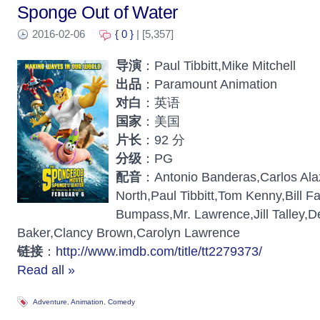
Sponge Out of Water
2016-02-06
{ 0 }
| [5,357]
导演
：Paul Tibbitt,Mike Mitchell
出品
：Paramount Animation
对白
：英语
国家
：美国
片长
：92 分
分级
：PG
配音
：Antonio Banderas,Carlos Ala
North,Paul Tibbitt,Tom Kenny,Bill 
Bumpass,Mr. Lawrence,Jill Talley,D
Baker,Clancy Brown,Carolyn Lawrence
链接
：
http://www.imdb.com/title/tt2279373/
Read all »
Adventure
,
Animation
,
Comedy