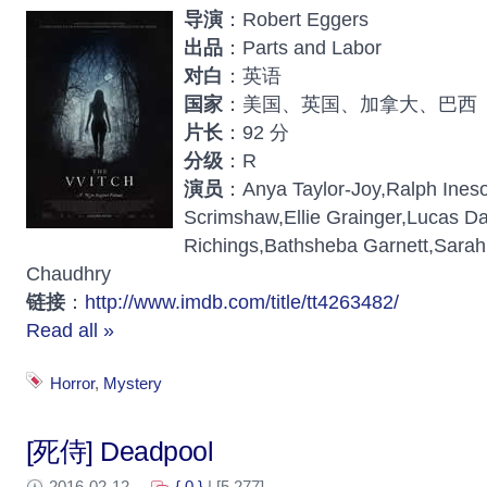
导演
：Robert Eggers
出品
：Parts and Labor
对白
：英语
国家
：美国、英国、加拿大、巴西
片长
：92 分
分级
：R
演员
：Anya Taylor-Joy,Ralph Ineso
Scrimshaw,Ellie Grainger,Lucas D
Richings,Bathsheba Garnett,Sara
Chaudhry
链接
：
http://www.imdb.com/title/tt4263482/
Read all »
Horror
,
Mystery
[死侍] Deadpool
2016-02-12
{ 0 }
| [5,277]