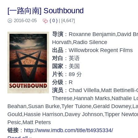
[一路向南] Southbound
2016-02-05
{ 0 }
| [4,647]
导演
：Roxanne Benjamin,David Bru
Horvath,Radio Silence
出品
：Willowbrook Regent Films
对白
：英语
国家
：美国
片长
：89 分
分级
：R
演员
：Chad Villella,Matt Bettinelli
Therese,Hannah Marks,Nathalie L
Beahan,Susan Burke,Tyler Tuione,Gerald Downey,L
Gould,Hassie Harrison,Davey Johnson,Tipper Newton
Pesic,Matt Peters
链接
：
http://www.imdb.com/title/tt4935334/