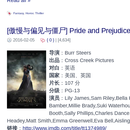
Read all »
Fantasy
,
Horror
,
Thriller
[傲慢与偏见与僵尸] Pride and Prejudice 
2016-02-05
{ 0 }
| [4,634]
导演
：Burr Steers
出品
：Cross Creek Pictures
对白
：英语
国家
：美国、英国
片长
：107 分
分级
：PG-13
演员
：Lily James,Sam Riley,Bella H
Bamber,Millie Brady,Suki Waterho
Booth,Sally Phillips,Charles Danc
Headey,Matt Smith,Emma Greenwell,Eva Bell,Aisling
链接
：
http://www.imdb.com/title/tt1374989/