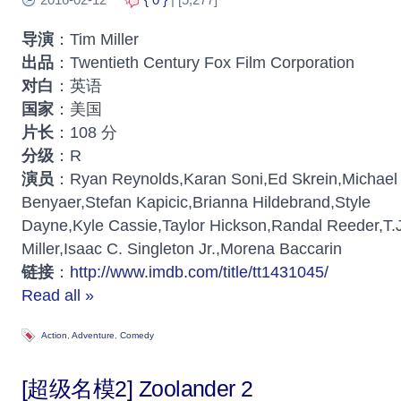
导演
：Tim Miller
出品
：Twentieth Century Fox Film Corporation
对白
：英语
国家
：美国
片长
：108 分
分级
：R
演员
：Ryan Reynolds,Karan Soni,Ed Skrein,Michael
Benyaer,Stefan Kapicic,Brianna Hildebrand,Style
Dayne,Kyle Cassie,Taylor Hickson,Randal Reeder,T.J
Miller,Isaac C. Singleton Jr.,Morena Baccarin
链接
：
http://www.imdb.com/title/tt1431045/
Read all »
Action
,
Adventure
,
Comedy
[超级名模2] Zoolander 2