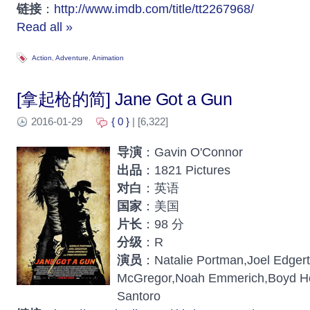
链接
：
http://www.imdb.com/title/tt2267968/
Read all »
Action
,
Adventure
,
Animation
[拿起枪的简] Jane Got a Gun
2016-01-29
{ 0 }
| [6,322]
导演
：Gavin O'Connor
出品
：1821 Pictures
对白
：英语
国家
：美国
片长
：98 分
分级
：R
演员
：Natalie Portman,Joel Edger
McGregor,Noah Emmerich,Boyd Ho
Santoro