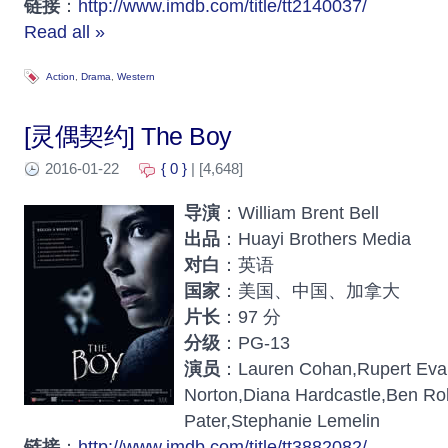
链接
：
http://www.imdb.com/title/tt2140037/
Read all »
Action
,
Drama
,
Western
[灵偶契约] The Boy
2016-01-22
{ 0 }
| [4,648]
导演
：William Brent Bell
出品
：Huayi Brothers Media
对白
：英语
国家
：美国、中国、加拿大
片长
：97 分
分级
：PG-13
演员
：Lauren Cohan,Rupert Evan
Norton,Diana Hardcastle,Ben Rob
Pater,Stephanie Lemelin
链接
：
http://www.imdb.com/title/tt3882082/