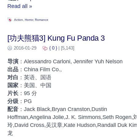
Read all »
Action
,
Horror
,
Romance
[功夫熊猫3] Kung Fu Panda 3
2016-01-29
{ 0 }
| [5,143]
导演
：Alessandro Carloni, Jennifer Yuh Nelson
出品
：China Film Co.,
对白
：英语、国语
国家
：美国、中国
片长
：95 分
分级
：PG
配音
：Jack Black,Bryan Cranston,Dustin
Hoffman,Angelina Jolie,J. K. Simmons,Seth Rogen
玲,David Cross,吴汉章,Kate Hudson,Randall Duk Ki
龙