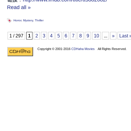
Read all »
Horror
,
Mystery
,
Thriller
1 / 297
1
2
3
4
5
6
7
8
9
10
...
»
Last 
Copyright © 2001-2016
CDHaha Movies
All Rights Reserved.
Design by
NET-TEC Internetmarketing
|
Artikel schreiben
|
Kreditv