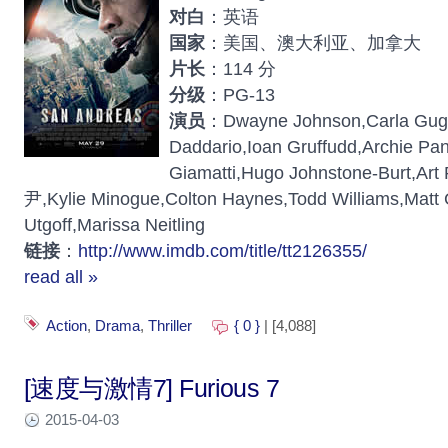
对白
：英语
国家
：美国、澳大利亚、加拿大
片长
：114 分
分级
：PG-13
演员
：Dwayne Johnson,Carla Gugi
Daddario,Ioan Gruffudd,Archie Pan
Giamatti,Hugo Johnstone-Burt,Ar
尹,Kylie Minogue,Colton Haynes,Todd Williams,Matt 
Utgoff,Marissa Neitling
链接
：
http://www.imdb.com/title/tt2126355/
read all »
Action
,
Drama
,
Thriller
{ 0 }
| [4,088]
[速度与激情7] Furious 7
2015-04-03