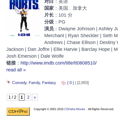
对白
：英语
国家
：美国、加拿大
片长
：101 分
分级
：PG
演员
：Dwayne Johnson | Ashley Ju
Merchant | Ryan Sheckler | Seth Ma
Andrews | Chase Ellison | Destiny 
Jackson | Dan Joffre | Ellie Harvie | Barclay Hope | M
Josh Emerson | Dale Wolfe
链接
：
http://www.imdb.com/title/tt0808510/
read all »
Comedy
,
Family
,
Fantasy
{ 0 }
| [2,893]
1 / 2
1
2
»
Copyright © 2001-2016
CDHaha Movies
All Rights Reserved.
Design by
NET-TEC Internetmarketing
|
Artikel schreiben
|
Kreditv