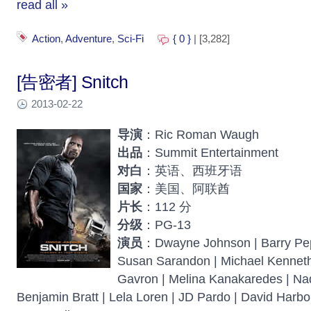
read all »
Action
,
Adventure
,
Sci-Fi
{ 0 }
| [3,282]
[告密者] Snitch
2013-02-22
导演
：Ric Roman Waugh
出品
：Summit Entertainment
对白
：英语、西班牙语
国家
：美国、阿联酋
片长
：112 分
分级
：PG-13
演员
：Dwayne Johnson | Barry Pepp
Susan Sarandon | Michael Kenneth 
Gavron | Melina Kanakaredes | Na
Benjamin Bratt | Lela Loren | JD Pardo | David Harbou