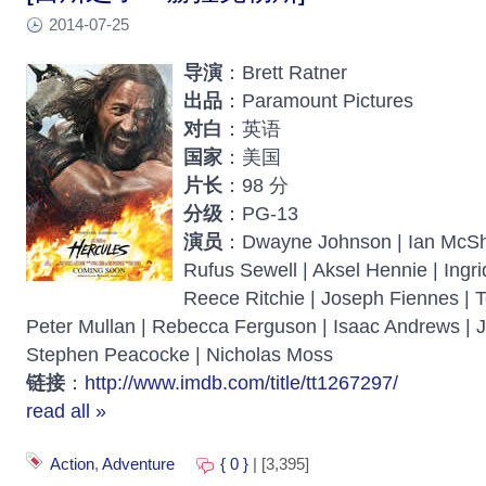
2014-07-25
导演
：Brett Ratner
出品
：Paramount Pictures
对白
：英语
国家
：美国
片长
：98 分
分级
：PG-13
演员
：Dwayne Johnson | Ian McSha
Rufus Sewell | Aksel Hennie | Ingri
Reece Ritchie | Joseph Fiennes | 
Peter Mullan | Rebecca Ferguson | Isaac Andrews | 
Stephen Peacocke | Nicholas Moss
链接
：
http://www.imdb.com/title/tt1267297/
read all »
Action
,
Adventure
{ 0 }
| [3,395]