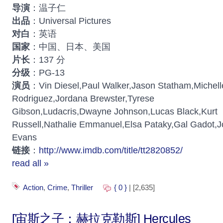
导演
：温子仁
出品
：Universal Pictures
对白
：英语
国家
：中国、日本、美国
片长
：137 分
分级
：PG-13
演员
：Vin Diesel,Paul Walker,Jason Statham,Michell
Rodriguez,Jordana Brewster,Tyrese
Gibson,Ludacris,Dwayne Johnson,Lucas Black,Kurt
Russell,Nathalie Emmanuel,Elsa Pataky,Gal Gadot,J
Evans
链接
：
http://www.imdb.com/title/tt2820852/
read all »
Action
,
Crime
,
Thriller
{ 0 }
| [2,635]
[宙斯之子：赫拉克勒斯] Hercules