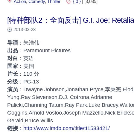
Action
,
Comedy
,
Thriller
{ 0 }
| [3,039]
[特种部队2：全面反击] G.I. Joe: Retaliat
2013-03-28
导演
：朱浩伟
出品
：Paramount Pictures
对白
：英语
国家
：美国
片长
：110 分
分级
：PG-13
演员
：Dwayne Johnson,Jonathan Pryce,李秉宪,Elod
Yung,Ray Stevenson,D.J. Cotrona,Adrianne
Palicki,Channing Tatum,Ray Park,Luke Bracey,Walto
Goggins,Arnold Vosloo,Joseph Mazzello,Nick Ericks
Gerald,Bruce Willis
链接
：
http://www.imdb.com/title/tt1583421/