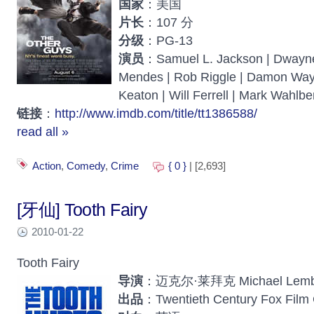
国家
：美国
片长
：107 分
分级
：PG-13
演员
：Samuel L. Jackson | Dwayne
Mendes | Rob Riggle | Damon Waya
Keaton | Will Ferrell | Mark Wahlbe
链接
：
http://www.imdb.com/title/tt1386588/
read all »
Action
,
Comedy
,
Crime
{ 0 }
| [2,693]
[牙仙] Tooth Fairy
2010-01-22
Tooth Fairy
导演
：迈克尔·莱拜克 Michael Lemb
出品
：Twentieth Century Fox Film 