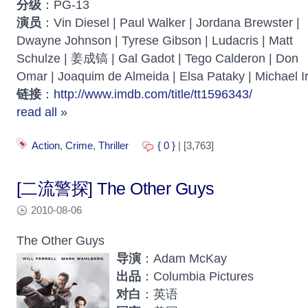
分级
：PG-13
演员
：Vin Diesel | Paul Walker | Jordana Brewster |
Dwayne Johnson | Tyrese Gibson | Ludacris | Matt
Schulze | 姜成镐 | Gal Gadot | Tego Calderon | Don
Omar | Joaquim de Almeida | Elsa Pataky | Michael I
链接
：
http://www.imdb.com/title/tt1596343/
read all »
Action
,
Crime
,
Thriller
{ 0 }
| [3,763]
[二流警探] The Other Guys
2010-08-06
The Other Guys
导演
：Adam McKay
出品
：Columbia Pictures
对白
：英语