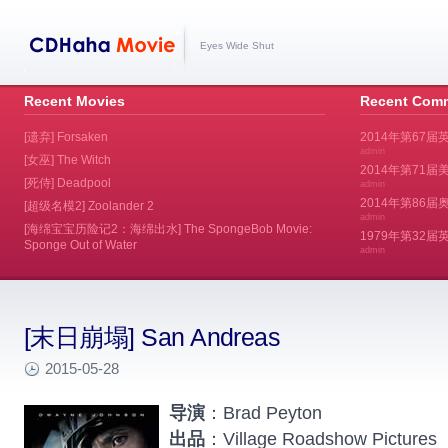
Eyes Wide Shut
Recent Movies
Recent Com
[遗弃] Forsaken
2014年第67届
admin
[女巫] The Witch
2014年第71届美
[死侍] Deadpool
admin
2014年第86届奥斯
[超级名模2] Zoolander 2
admin
[海绵宝宝历险记2：海绵出水] The SpongeBob Movie:
1979年第32
Sponge Out of Water
admin
[末日崩塌] San Andreas
2015-05-28
导演
：Brad Peyton
出品
：Village Roadshow Pictures