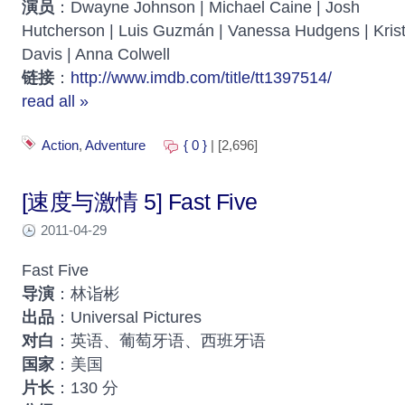
演员
：Dwayne Johnson | Michael Caine | Josh
Hutcherson | Luis Guzmán | Vanessa Hudgens | Krist
Davis | Anna Colwell
链接
：
http://www.imdb.com/title/tt1397514/
read all »
Action
,
Adventure
{ 0 }
| [2,696]
[速度与激情 5] Fast Five
2011-04-29
Fast Five
导演
：林诣彬
出品
：Universal Pictures
对白
：英语、葡萄牙语、西班牙语
国家
：美国
片长
：130 分