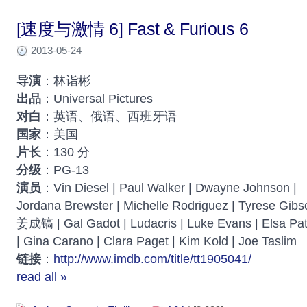
[速度与激情 6] Fast & Furious 6
2013-05-24
导演
：林诣彬
出品
：Universal Pictures
对白
：英语、俄语、西班牙语
国家
：美国
片长
：130 分
分级
：PG-13
演员
：Vin Diesel | Paul Walker | Dwayne Johnson |
Jordana Brewster | Michelle Rodriguez | Tyrese Gibs
姜成镐 | Gal Gadot | Ludacris | Luke Evans | Elsa Pa
| Gina Carano | Clara Paget | Kim Kold | Joe Taslim
链接
：
http://www.imdb.com/title/tt1905041/
read all »