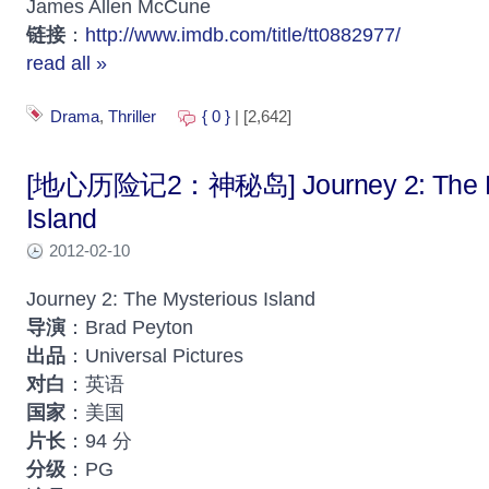
James Allen McCune
链接
：
http://www.imdb.com/title/tt0882977/
read all »
Drama
,
Thriller
{ 0 }
| [2,642]
[地心历险记2：神秘岛] Journey 2: The M
Island
2012-02-10
Journey 2: The Mysterious Island
导演
：Brad Peyton
出品
：Universal Pictures
对白
：英语
国家
：美国
片长
：94 分
分级
：PG