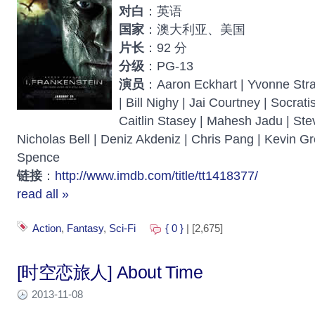
对白
：英语
国家
：澳大利亚、美国
片长
：92 分
分级
：PG-13
演员
：Aaron Eckhart | Yvonne Stra
| Bill Nighy | Jai Courtney | Socrat
Caitlin Stasey | Mahesh Jadu | Ste
Nicholas Bell | Deniz Akdeniz | Chris Pang | Kevin Gr
Spence
链接
：
http://www.imdb.com/title/tt1418377/
read all »
Action
,
Fantasy
,
Sci-Fi
{ 0 }
| [2,675]
[时空恋旅人] About Time
2013-11-08