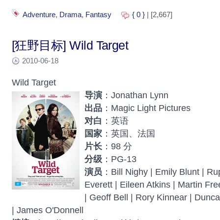
Adventure
,
Drama
,
Fantasy
{ 0 }
| [2,667]
[狂野目标] Wild Target
2010-06-18
Wild Target
导演
：Jonathan Lynn
出品
：Magic Light Pictures
对白
：英语
国家
：英国、法国
片长
：98 分
分级
：PG-13
演员
：Bill Nighy | Emily Blunt | Ru
Everett | Eileen Atkins | Martin F
| Geoff Bell | Rory Kinnear | Dun
| James O'Donnell