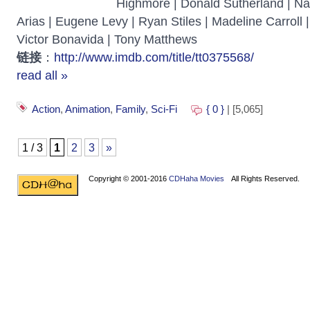
Highmore | Donald Sutherland | Na
Arias | Eugene Levy | Ryan Stiles | Madeline Carroll 
Victor Bonavida | Tony Matthews
链接
：
http://www.imdb.com/title/tt0375568/
read all »
Action
,
Animation
,
Family
,
Sci-Fi
{ 0 }
| [5,065]
1 / 3
1
2
3
»
Copyright © 2001-2016
CDHaha Movies
All Rights Reserved.
Design by
NET-TEC Internetmarketing
|
Artikel schreiben
|
Kreditv