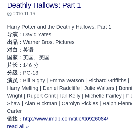
Deathly Hallows: Part 1
2010-11-19
Harry Potter and the Deathly Hallows: Part 1
导演
：David Yates
出品
：Warner Bros. Pictures
对白
：英语
国家
：英国、美国
片长
：146 分
分级
：PG-13
演员
：Bill Nighy | Emma Watson | Richard Griffiths |
Harry Melling | Daniel Radcliffe | Julie Walters | Bonn
Wright | Rupert Grint | Ian Kelly | Michelle Fairley | F
Shaw | Alan Rickman | Carolyn Pickles | Ralph Fien
Carter
链接
：
http://www.imdb.com/title/tt0926084/
read all »