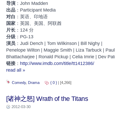
导演
：John Madden
出品
：Participant Media
对白
：英语、印地语
国家
：英国、美国、阿联酋
片长
：124 分
分级
：PG-13
演员
：Judi Dench | Tom Wilkinson | Bill Nighy |
Penelope Wilton | Maggie Smith | Liza Tarbuck | Paul
Bhattacharjee | Ronald Pickup | Celia Imrie | Dev Pat
链接
：
http://www.imdb.com/title/tt1412386/
read all »
Comedy
,
Drama
{ 0 }
| [4,266]
[诸神之怒] Wrath of the Titans
2012-03-30