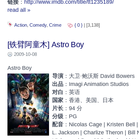
链接
：
http://www.imdb.com/title/tt1235189/
read all »
Action
,
Comedy
,
Crime
{ 0 }
| [3,138]
[铁臂阿童木] Astro Boy
2009-10-08
Astro Boy
导演
：大卫·鲍沃斯 David Bowers
出品
：Imagi Animation Studios
对白
：英语
国家
：香港、美国、日本
片长
：94 分
分级
：PG
配音
：Nicolas Cage | Kristen Bell 
L. Jackson | Charlize Theron | Bill 