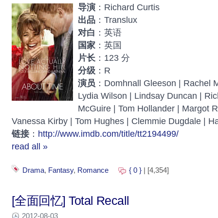
导演
：Richard Curtis
出品
：Translux
对白
：英语
国家
：英国
片长
：123 分
分级
：R
演员
：Domhnall Gleeson | Rachel Mc
Lydia Wilson | Lindsay Duncan | Ri
McGuire | Tom Hollander | Margot Ro
Vanessa Kirby | Tom Hughes | Clemmie Dugdale | H
链接
：
http://www.imdb.com/title/tt2194499/
read all »
Drama
,
Fantasy
,
Romance
{ 0 }
| [4,354]
[全面回忆] Total Recall
2012-08-03