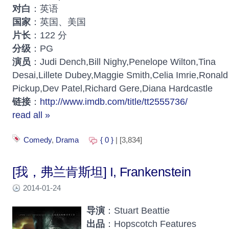
对白
：英语
国家
：英国、美国
片长
：122 分
分级
：PG
演员
：Judi Dench,Bill Nighy,Penelope Wilton,Tina
Desai,Lillete Dubey,Maggie Smith,Celia Imrie,Ronald
Pickup,Dev Patel,Richard Gere,Diana Hardcastle
链接
：
http://www.imdb.com/title/tt2555736/
read all »
Comedy
,
Drama
{ 0 }
| [3,834]
[我，弗兰肯斯坦] I, Frankenstein
2014-01-24
导演
：Stuart Beattie
出品
：Hopscotch Features