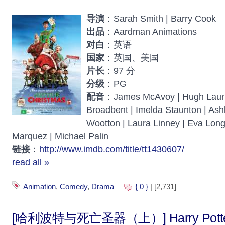
导演
：Sarah Smith | Barry Cook
出品
：Aardman Animations
对白
：英语
国家
：英国、美国
片长
：97 分
分级
：PG
配音
：James McAvoy | Hugh Laurie 
Broadbent | Imelda Staunton | Ash
Wootton | Laura Linney | Eva Lon
Marquez | Michael Palin
链接
：
http://www.imdb.com/title/tt1430607/
read all »
Animation
,
Comedy
,
Drama
{ 0 }
| [2,731]
[哈利波特与死亡圣器（上）] Harry Potter 