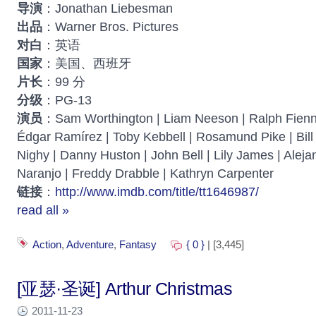
导演
：Jonathan Liebesman
出品
：Warner Bros. Pictures
对白
：英语
国家
：美国、西班牙
片长
：99 分
分级
：PG-13
演员
：Sam Worthington | Liam Neeson | Ralph Fienn
Édgar Ramírez | Toby Kebbell | Rosamund Pike | Bill
Nighy | Danny Huston | John Bell | Lily James | Aleja
Naranjo | Freddy Drabble | Kathryn Carpenter
链接
：
http://www.imdb.com/title/tt1646987/
read all »
Action
,
Adventure
,
Fantasy
{ 0 }
| [3,445]
[亚瑟·圣诞] Arthur Christmas
2011-11-23