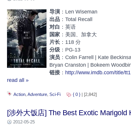
导演
：Len Wiseman
出品
：Total Recall
对白
：英语
国家
：美国、加拿大
片长
：118 分
分级
：PG-13
演员
：Colin Farrell | Kate Beckinsal
Bryan Cranston | Bokeem Woodbine
链接
：
http://www.imdb.com/title/tt
read all »
Action
,
Adventure
,
Sci-Fi
{ 0 }
| [2,842]
[涉外大饭店] The Best Exotic Marigold H
2012-05-25