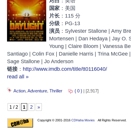
对白
：英语
国家
：美国
片长
：115 分
分级
：PG-13
演员
：Sylvester Stallone | Amy Br
Mortensen | Dan Hedaya | Jay O. 
Young | Claire Bloom | Vanessa Bel
Santiago | Colin Fox | Danielle Harris | Trina McGee 
Sage Stallone | Jo Anderson
链接
：
http://www.imdb.com/title/tt0116040/
read all »
Action
,
Adventure
,
Thriller
{ 0 }
| [2,917]
1 / 2
1
2
»
Copyright © 2001-2016
CDHaha Movies
All Rights Reserved.
Design by
NET-TEC Internetmarketing
|
Artikel schreiben
|
Kreditv