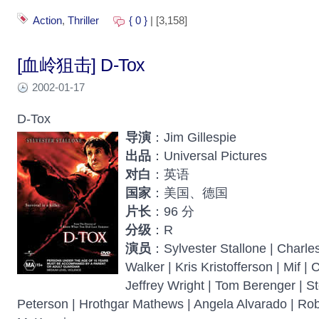
Action
,
Thriller
{ 0 }
| [3,158]
[血岭狙击] D-Tox
2002-01-17
D-Tox
导演
：Jim Gillespie
出品
：Universal Pictures
对白
：英语
国家
：美国、德国
片长
：96 分
分级
：R
演员
：Sylvester Stallone | Charles
Walker | Kris Kristofferson | Mif | 
Jeffrey Wright | Tom Berenger | S
Peterson | Hrothgar Mathews | Angela Alvarado | Rob