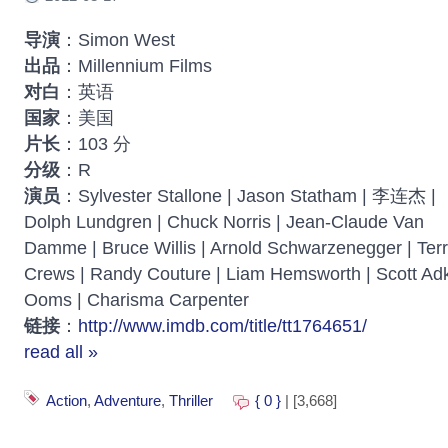
导演
：Simon West
出品
：Millennium Films
对白
：英语
国家
：美国
片长
：103 分
分级
：R
演员
：Sylvester Stallone | Jason Statham | 李连杰 |
Dolph Lundgren | Chuck Norris | Jean-Claude Van
Damme | Bruce Willis | Arnold Schwarzenegger | Ter
Crews | Randy Couture | Liam Hemsworth | Scott A
Ooms | Charisma Carpenter
链接
：
http://www.imdb.com/title/tt1764651/
read all »
Action
,
Adventure
,
Thriller
{ 0 }
| [3,668]