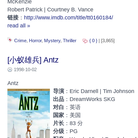
McKenzie
Robert Patrick | Courtney B. Vance
链接
：
http://www.imdb.com/title/tt0160184/
read all »
Crime
,
Horror
,
Mystery
,
Thriller
{ 0 }
| [3,865]
[小蚁雄兵] Antz
1998-10-02
Antz
导演
：Eric Darnell | Tim Johnson
出品
：DreamWorks SKG
对白
：英语
国家
：美国
片长
：83 分
分级
：PG