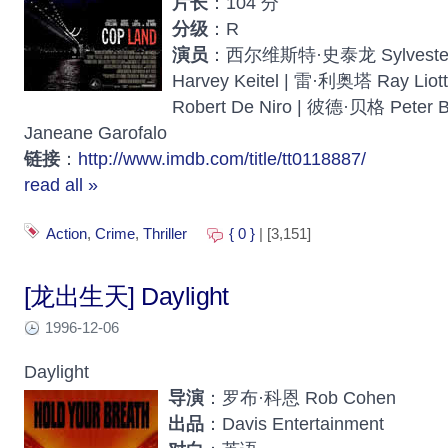
片长
：104 分
分级
：R
演员
：西尔维斯特·史泰龙 Sylvester 
Harvey Keitel | 雷·利奥塔 Ray L
Robert De Niro | 彼德·贝格 Pet
Janeane Garofalo
链接
：
http://www.imdb.com/title/tt0118887/
read all »
Action
,
Crime
,
Thriller
{ 0 }
| [3,151]
[龙出生天] Daylight
1996-12-06
Daylight
导演
：罗布·科恩 Rob Cohen
出品
：Davis Entertainment