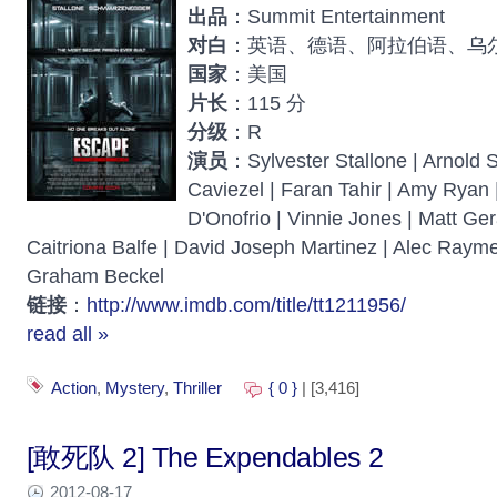
出品
：Summit Entertainment
对白
：英语、德语、阿拉伯语、乌
国家
：美国
片长
：115 分
分级
：R
演员
：Sylvester Stallone | Arnold
Caviezel | Faran Tahir | Amy Ryan 
D'Onofrio | Vinnie Jones | Matt Ger
Caitriona Balfe | David Joseph Martinez | Alec Rayme 
Graham Beckel
链接
：
http://www.imdb.com/title/tt1211956/
read all »
Action
,
Mystery
,
Thriller
{ 0 }
| [3,416]
[敢死队 2] The Expendables 2
2012-08-17