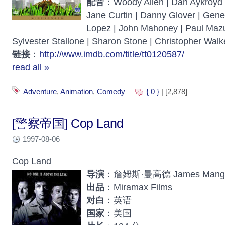
配音
：Woody Allen | Dan Aykroyd |
Jane Curtin | Danny Glover | Gen
Lopez | John Mahoney | Paul Mazu
Sylvester Stallone | Sharon Stone | Christopher Wal
链接
：
http://www.imdb.com/title/tt0120587/
read all »
Adventure
,
Animation
,
Comedy
{ 0 }
| [2,878]
[警察帝国] Cop Land
1997-08-06
Cop Land
导演
：詹姆斯·曼高德 James Mango
出品
：Miramax Films
对白
：英语
国家
：美国