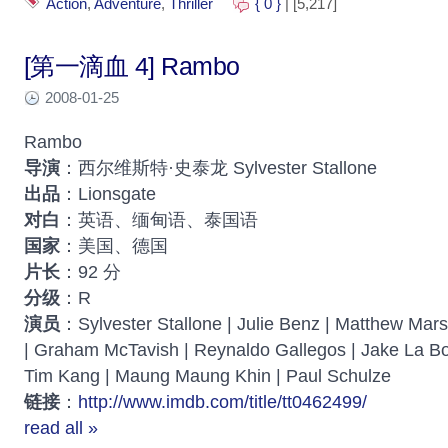
Action
,
Adventure
,
Thriller
{ 0 }
| [5,217]
[第一滴血 4] Rambo
2008-01-25
Rambo
导演
：西尔维斯特·史泰龙 Sylvester Stallone
出品
：Lionsgate
对白
：英语、缅甸语、泰国语
国家
：美国、德国
片长
：92 分
分级
：R
演员
：Sylvester Stallone | Julie Benz | Matthew Mar
| Graham McTavish | Reynaldo Gallegos | Jake La Bo
Tim Kang | Maung Maung Khin | Paul Schulze
链接
：
http://www.imdb.com/title/tt0462499/
read all »