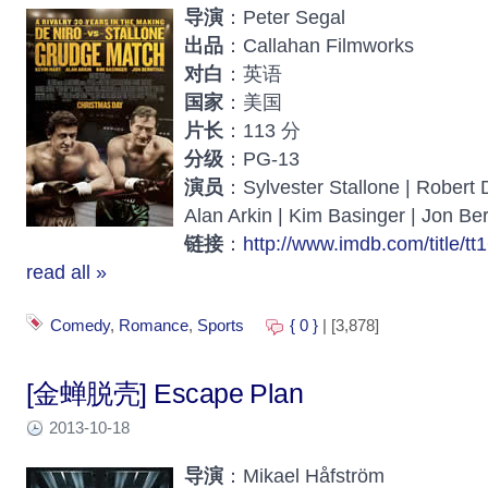
导演
：Peter Segal
出品
：Callahan Filmworks
对白
：英语
国家
：美国
片长
：113 分
分级
：PG-13
演员
：Sylvester Stallone | Robert D
Alan Arkin | Kim Basinger | Jon Be
链接
：
http://www.imdb.com/title/tt
read all »
Comedy
,
Romance
,
Sports
{ 0 }
| [3,878]
[金蝉脱壳] Escape Plan
2013-10-18
导演
：Mikael Håfström