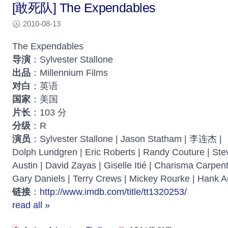
[敢死队] The Expendables
2010-08-13
The Expendables
导演
：Sylvester Stallone
出品
：Millennium Films
对白
：英语
国家
：美国
片长
：103 分
分级
：R
演员
：Sylvester Stallone | Jason Statham | 李连杰 |
Dolph Lundgren | Eric Roberts | Randy Couture | Ste
Austin | David Zayas | Giselle Itié | Charisma Carpent
Gary Daniels | Terry Crews | Mickey Rourke | Hank 
链接
：
http://www.imdb.com/title/tt1320253/
read all »