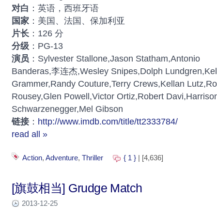
对白
：英语，西班牙语
国家
：美国、法国、保加利亚
片长
：126 分
分级
：PG-13
演员
：Sylvester Stallone,Jason Statham,Antonio
Banderas,李连杰,Wesley Snipes,Dolph Lundgren,Kel
Grammer,Randy Couture,Terry Crews,Kellan Lutz,R
Rousey,Glen Powell,Victor Ortiz,Robert Davi,Harriso
Schwarzenegger,Mel Gibson
链接
：
http://www.imdb.com/title/tt2333784/
read all »
Action
,
Adventure
,
Thriller
{ 1 }
| [4,636]
[旗鼓相当] Grudge Match
2013-12-25