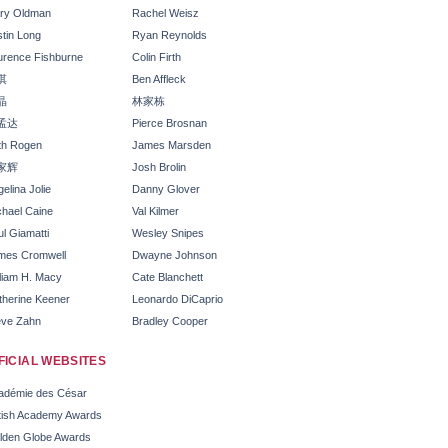
ry Oldman
Rachel Weisz
stin Long
Ryan Reynolds
urence Fishburne
Colin Firth
淇
Ben Affleck
晶
林家栋
孟达
Pierce Brosnan
th Rogen
James Marsden
家辉
Josh Brolin
elina Jolie
Danny Glover
chael Caine
Val Kilmer
l Giamatti
Wesley Snipes
mes Cromwell
Dwayne Johnson
lliam H. Macy
Cate Blanchett
therine Keener
Leonardo DiCaprio
eve Zahn
Bradley Cooper
a
FICIAL WEBSITES
adémie des César
itish Academy Awards
lden Globe Awards