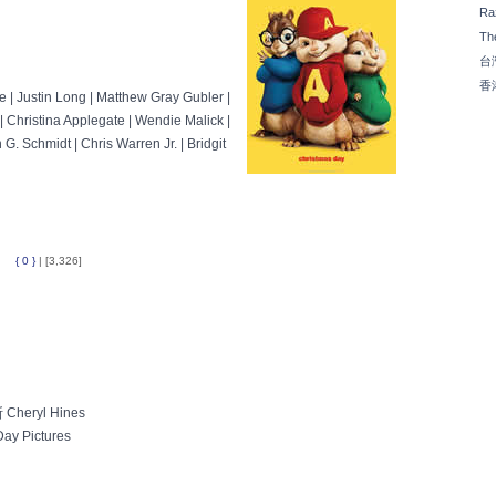
Ra
Th
台
香
 | Justin Long | Matthew Gray Gubler |
 Christina Applegate | Wendie Malick |
G. Schmidt | Chris Warren Jr. | Bridgit
{ 0 }
| [3,326]
heryl Hines
ay Pictures