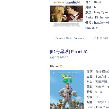
片长
：84 分
分级
：R
演员
：Meg Ryan | T
Parks | Kimberlee
链接
：
http://www.
read all »
Comedy
,
Crime
,
Romance
{ 0 }
| [2,869]
[51号星球] Planet 51
2009-11-20
Planet 51
导演
：乔格·巴拉克 J
出品
：Ilion Anim
对白
：西班牙语
国家
：西班牙、
片长
：91 分
分级
：PG
配音
：Dwayne Joh
Scott | John Cle