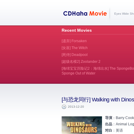
Eyes Wide Sh
Recent Movies
[遗弃] Forsaken
[女巫] The Witch
[死侍] Deadpool
[超级名模2] Zoolander 2
[海绵宝宝历险记2：海绵出水] The SpongeBob 
Sponge Out of Water
[与恐龙同行] Walking with Dinos
2013-12-20
导演
：Barry Cook,
出品
：Animal Log
对白
：英语