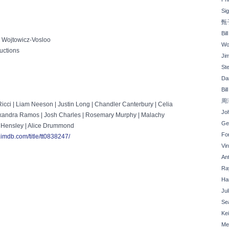
Si
甄
Bil
Wojtowicz-Vosloo
Wo
uctions
Ji
St
Da
Bil
周
icci | Liam Neeson | Justin Long | Chandler Canterbury | Celia
Joh
exandra Ramos | Josh Charles | Rosemary Murphy | Malachy
Ge
 Hensley | Alice Drummond
Fo
.imdb.com/title/tt0838247/
Vi
An
Ray
Ha
Ju
Se
Kei
Me