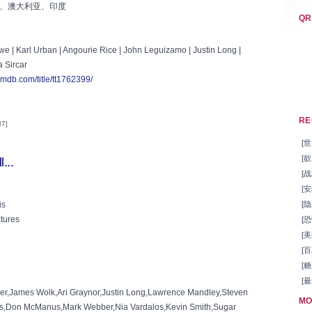
、澳大利亚、印度
QR
 | Karl Urban | Angourie Rice | John Leguizamo | Justin Long |
a Sircar
imdb.com/title/tt1762399/
RE
37]
[世
[欲
...
[战
[安
is
[隐藏
tures
[恐
[美
[百
[糖
[最
er,James Wolk,Ari Graynor,Justin Long,Lawrence Mandley,Steven
MO
s,Don McManus,Mark Webber,Nia Vardalos,Kevin Smith,Sugar