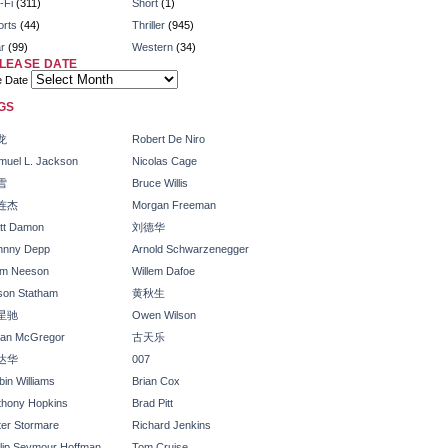
-Fi
(311)
Short
(1)
orts
(44)
Thriller
(945)
r
(99)
Western
(34)
LEASE DATE
e Date
GS
龙
Robert De Niro
muel L. Jackson
Nicolas Cage
雪
Bruce Willis
连杰
Morgan Freeman
tt Damon
刘德华
hnny Depp
Arnold Schwarzenegger
am Neeson
Willem Dafoe
son Statham
黄秋生
星驰
Owen Wilson
an McGregor
古天乐
达华
007
in Williams
Brian Cox
thony Hopkins
Brad Pitt
ter Stormare
Richard Jenkins
ilip Seymour Hoffman
Tom Cruise