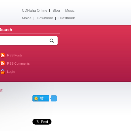
CDHaha Online
Blog
Music
|
|
Movie
Download
Guestbook
|
|
Search
RSS Posts
RSS Comments
Login
KE