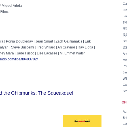
Ga
guel Arteta
Ju
Films
La
舒
王
吴
 | Portia Doubleday | Jean Smart | Zach Galifianakis | Erik
Se
lyan | Steve Buscemi | Fred Willard | Ari Graynor | Ray Liotta |
梁
ney Mara | Jade Fusco | Lise Lacasse | M. Emmet Walsh
Ang
imdb.com/title/tt0403702/
Mi
Pau
Ja
Wi
Ca
St
e Chipmunks: The Squeakquel
CDHah
OF
Ac
Br
Go