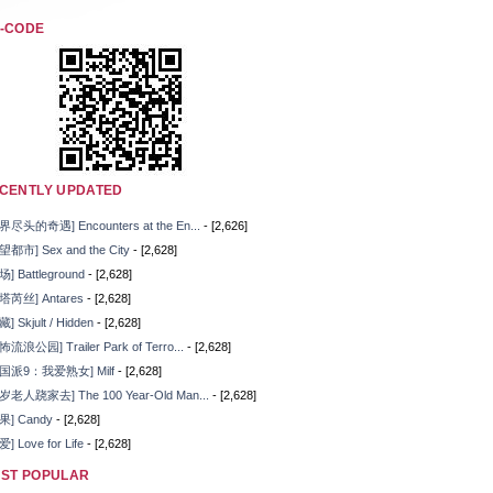
-CODE
CENTLY UPDATED
界尽头的奇遇] Encounters at the En...
- [2,626]
望都市] Sex and the City
- [2,628]
场] Battleground
- [2,628]
塔芮丝] Antares
- [2,628]
] Skjult / Hidden
- [2,628]
怖流浪公园] Trailer Park of Terro...
- [2,628]
国派9：我爱熟女] Milf
- [2,628]
岁老人跷家去] The 100 Year-Old Man...
- [2,628]
果] Candy
- [2,628]
爱] Love for Life
- [2,628]
ST POPULAR