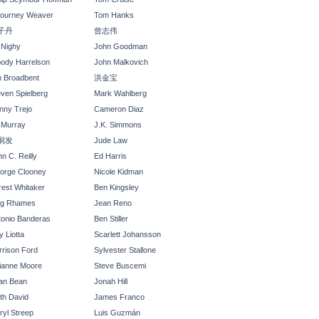
gourney Weaver
Tom Hanks
子丹
曾志伟
l Nighy
John Goodman
ody Harrelson
John Malkovich
m Broadbent
洪金宝
even Spielberg
Mark Wahlberg
nny Trejo
Cameron Diaz
l Murray
J.K. Simmons
润发
Jude Law
n C. Reilly
Ed Harris
orge Clooney
Nicole Kidman
rest Whitaker
Ben Kingsley
ng Rhames
Jean Reno
tonio Banderas
Ben Stiller
 Liotta
Scarlett Johansson
rrison Ford
Sylvester Stallone
lianne Moore
Steve Buscemi
an Bean
Jonah Hill
th David
James Franco
ryl Streep
Luis Guzmán