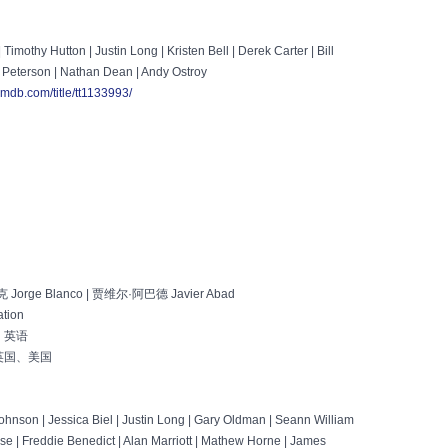
imothy Hutton | Justin Long | Kristen Bell | Derek Carter | Bill
 Peterson | Nathan Dean | Andy Ostroy
imdb.com/title/tt1133993/
orge Blanco | 贾维尔·阿巴德 Javier Abad
ation
、英语
英国、美国
nson | Jessica Biel | Justin Long | Gary Oldman | Seann William
ese | Freddie Benedict | Alan Marriott | Mathew Horne | James