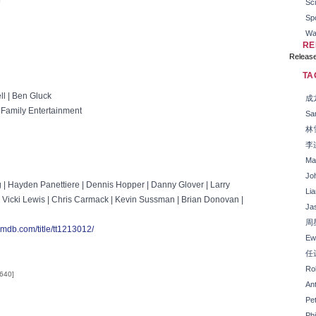
Sci
Sp
Wa
RE
Releas
TA
l | Ben Gluck
成
Family Entertainment
Sa
林
李
Ma
Jo
 | Hayden Panettiere | Dennis Hopper | Danny Glover | Larry
Li
e | Vicki Lewis | Chris Carmack | Kevin Sussman | Brian Donovan |
Ja
周
imdb.com/title/tt1213012/
Ew
任
Rob
,640]
An
Pe
Ph