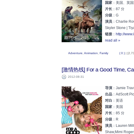
国家
：美国、英国
片长
：87 分
分级
：G
演员
：Charlie Rowe
Skyler Stone | Tiy
链接
：
http://www.
read all »
Adventure
,
Animation
,
Family
{ 0 }
| [2,7
[激情热线] For a Good Time, Call
2012-08-31
导演
：Jamie Trav
出品
：AdScott Pic
对白
：英语
国家
：美国
片长
：85 分
分级
：R
演员
：Lauren Mill
Shaw,Mimi Roger