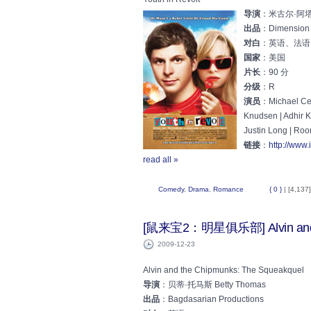
导演
：米古尔·阿塔 Mi
出品
：Dimension 
对白
：英语、法语
国家
：美国
片长
：90 分
分级
：R
演员
：Michael Cera
Knudsen | Adhir Ka
Justin Long | Roo
链接
：
http://www.
read all »
Comedy
,
Drama
,
Romance
{ 0 }
| [4,137]
[鼠来宝2：明星俱乐部] Alvin and th
2009-12-23
Alvin and the Chipmunks: The Squeakquel
导演
：贝蒂·托马斯 Betty Thomas
出品
：Bagdasarian Productions