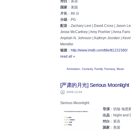
对白
：英语
国家
：美国
片长
：88 分
分级
：PG
配音
：Zachary Levi | David Cross | Jason Lee
Jesse McCartney | Amy Poehler | Anna Faris |
Anjelah N. Johnson | Kathryn Joosten | Kevin 
Mendler
链接
：
http://www.imdb.com/title/tt1231580/
read all »
Animation
,
Comedy
,
Family
,
Fantasy
,
Music
[严肃的月光] Serious Moonlight
2009-12-04
Serious Moonlight
导演
：切瑞·海恩斯 C
出品
：Night and D
对白
：英语
国家
：美国