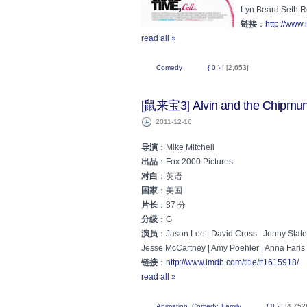
Lyn Beard,Seth 
链接
：
http://www.
read all »
Comedy
{ 0 }
| [2,653]
[鼠来宝3] Alvin and the Chipmun
2011-12-16
导演
：Mike Mitchell
出品
：Fox 2000 Pictures
对白
：英语
国家
：美国
片长
：87 分
分级
：G
演员
：Jason Lee | David Cross | Jenny Slate 
Jesse McCartney | Amy Poehler | Anna Faris 
链接
：
http://www.imdb.com/title/tt1615918/
read all »
Animation
,
Comedy
,
Family
{ 0 }
| [4,752