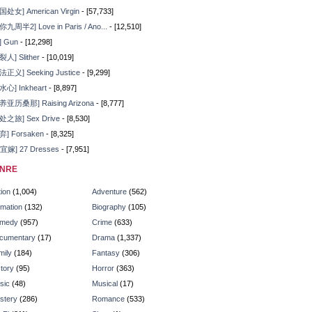
国处女] American Virgin
- [57,733]
你九周半2] Love in Paris / Ano...
- [12,510]
] Gun
- [12,298]
裂人] Slither
- [10,019]
法正义] Seeking Justice
- [9,299]
水心] Inkheart
- [8,897]
养亚历桑那] Raising Arizona
- [8,777]
处之旅] Sex Drive
- [8,530]
弃] Forsaken
- [8,325]
7宜嫁] 27 Dresses
- [7,951]
NRE
ion
(1,004)
Adventure
(562)
imation
(132)
Biography
(105)
medy
(957)
Crime
(633)
cumentary
(17)
Drama
(1,337)
mily
(184)
Fantasy
(306)
tory
(95)
Horror
(363)
sic
(48)
Musical
(17)
stery
(286)
Romance
(533)