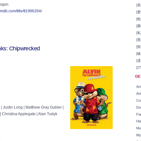
Rogen
[美
imdb.com/title/tt1996264/
[爱
[枪
[撕
[私
[墨
[抚
ks: Chipwrecked
[破
[遗
[2
GE
Act
An
Co
| Justin Long | Matthew Gray Gubler |
Do
| Christina Applegate | Alan Tudyk
Fa
His
Mu
My
]