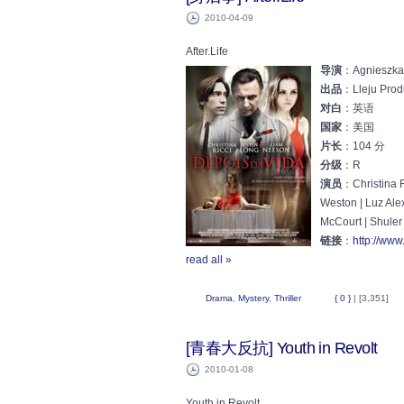
2010-04-09
After.Life
导演
：Agnieszka 
出品
：Lleju Prod
对白
：英语
国家
：美国
片长
：104 分
分级
：R
演员
：Christina R
Weston | Luz Al
McCourt | Shuler
链接
：
http://www
read all »
Drama
,
Mystery
,
Thriller
{ 0 }
| [3,351]
[青春大反抗] Youth in Revolt
2010-01-08
Youth in Revolt