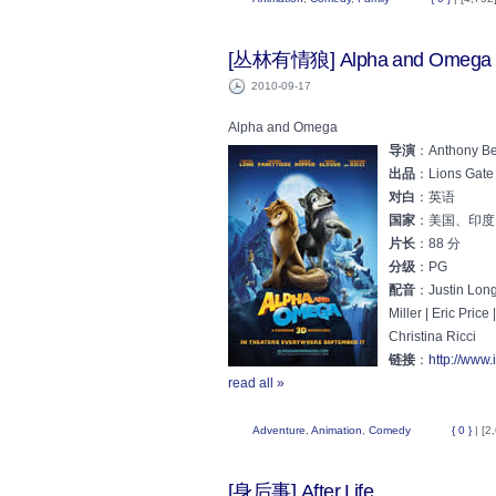
[丛林有情狼] Alpha and Omega
2010-09-17
Alpha and Omega
导演
：Anthony Bel
出品
：Lions Gate 
对白
：英语
国家
：美国、印度
片长
：88 分
分级
：PG
配音
：Justin Long
Miller | Eric Pric
Christina Ricci
链接
：
http://www.
read all »
Adventure
,
Animation
,
Comedy
{ 0 }
| [2
[身后事] After.Life