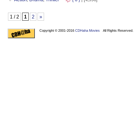
1 / 2
1
2
»
Copyright © 2001-2016
CDHaha Movies
All Rights Reserved.
Design by
NET-TEC Internetmarketing
|
Artikel schreiben
|
Kreditv