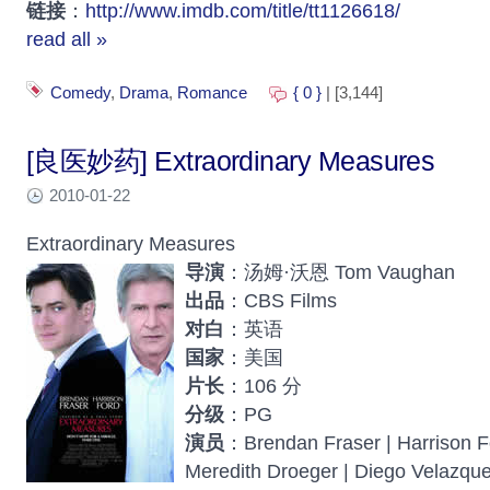
链接
：
http://www.imdb.com/title/tt1126618/
read all »
Comedy
,
Drama
,
Romance
{ 0 }
| [3,144]
[良医妙药] Extraordinary Measures
2010-01-22
Extraordinary Measures
导演
：汤姆·沃恩 Tom Vaughan
出品
：CBS Films
对白
：英语
国家
：美国
片长
：106 分
分级
：PG
演员
：Brendan Fraser | Harrison Fo
Meredith Droeger | Diego Velazque