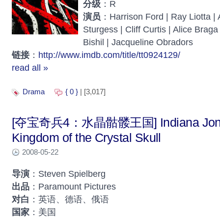
分级
：R
演员
：Harrison Ford | Ray Liotta | 
Sturgess | Cliff Curtis | Alice Brag
Bishil | Jacqueline Obradors
链接
：
http://www.imdb.com/title/tt0924129/
read all »
Drama
{ 0 }
| [3,017]
[夺宝奇兵4：水晶骷髅王国] Indiana Jones
Kingdom of the Crystal Skull
2008-05-22
导演
：Steven Spielberg
出品
：Paramount Pictures
对白
：英语、德语、俄语
国家
：美国