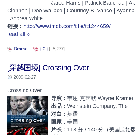
Jared Harris | Patrick Bauchau | A
Clennon | Dee Wallace | Courtney B. Vance | Ayanna 
| Andrea White
链接
：
http://www.imdb.com/title/tt1244659/
read all »
Drama
{ 0 }
| [5,277]
[穿越国境] Crossing Over
2009-02-27
Crossing Over
导演
：韦恩·克莱默 Wayne Kramer
出品
：Weinstein Company, The
对白
：英语
国家
：美国
片长
：113 分 / 140 分（美国原始