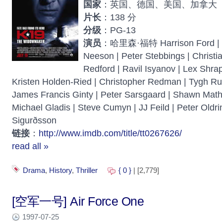
国家
：英国、德国、美国、加拿大
片长
：138 分
分级
：PG-13
演员
：哈里森·福特 Harrison Ford 
Neeson | Peter Stebbings | Christ
Redford | Ravil Isyanov | Lex Shra
Kristen Holden-Ried | Christopher Redman | Tygh Ru
James Francis Ginty | Peter Sarsgaard | Shawn Mathi
Michael Gladis | Steve Cumyn | JJ Feild | Peter Oldri
Sigurðsson
链接
：
http://www.imdb.com/title/tt0267626/
read all »
Drama
,
History
,
Thriller
{ 0 }
| [2,779]
[空军一号] Air Force One
1997-07-25