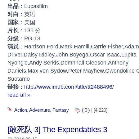
出品
：Lucasfilm
对白
：英语
国家
：美国
片长
：136 分
分级
：PG-13
演员
：Harrison Ford,Mark Hamill,Carrie Fisher,Adam
Driver,Daisy Ridley,John Boyega,Oscar Isaac,Lupita
Nyong'o,Andy Serkis,Domhnall Gleeson,Anthony
Daniels,Max von Sydow,Peter Mayhew,Gwendoline C
Suotamo
链接
：
http://www.imdb.com/title/tt2488496/
read all »
Action
,
Adventure
,
Fantasy
{ 0 }
| [4,220]
[敢死队 3] The Expendables 3