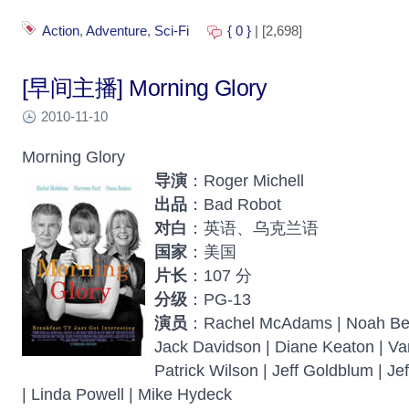
Action
,
Adventure
,
Sci-Fi
{ 0 }
| [2,698]
[早间主播] Morning Glory
2010-11-10
Morning Glory
导演
：Roger Michell
出品
：Bad Robot
对白
：英语、乌克兰语
国家
：美国
片长
：107 分
分级
：PG-13
演员
：Rachel McAdams | Noah Bean
Jack Davidson | Diane Keaton | Va
Patrick Wilson | Jeff Goldblum | Je
| Linda Powell | Mike Hydeck