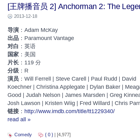
[王牌播音员 2] Anchorman 2: The Legen
2013-12-18
导演
：Adam McKay
出品
：Paramount Vantage
对白
：英语
国家
：美国
片长
：119 分
分级
：R
演员
：Will Ferrell | Steve Carell | Paul Rudd | David
Koechner | Christina Applegate | Dylan Baker | Mea
Good | Judah Nelson | James Marsden | Greg Kinnea
Josh Lawson | Kristen Wiig | Fred Willard | Chris Parn
链接
：
http://www.imdb.com/title/tt1229340/
read all »
Comedy
{ 0 }
| [4,977]