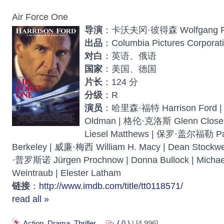
Air Force One
导演
：卡沃夫冈·彼得森 Wolfgang Pe
出品
：Columbia Pictures Corporat
对白
：英语、俄语
国家
：美国、德国
片长
：124 分
分级
：R
演员
：哈里森·福特 Harrison Ford 
Oldman | 格伦·克洛斯 Glenn Close 
Liesel Matthews | 保罗·盖尔福勒 Paul
Berkeley | 威廉·梅西 William H. Macy | Dean Stockwel
·普罗斯诺 Jürgen Prochnow | Donna Bullock | Michael 
Weintraub | Elester Latham
链接
：
http://www.imdb.com/title/tt0118571/
read all »
Action
,
Drama
,
Thriller
{ 0 }
| [4,996]