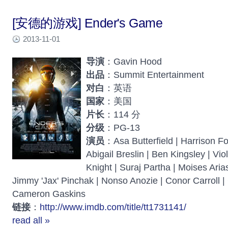
[安德的游戏] Ender's Game
2013-11-01
导演
：Gavin Hood
出品
：Summit Entertainment
对白
：英语
国家
：美国
片长
：114 分
分级
：PG-13
演员
：Asa Butterfield | Harrison For
Abigail Breslin | Ben Kingsley | Vio
Knight | Suraj Partha | Moises Aria
Jimmy 'Jax' Pinchak | Nonso Anozie | Conor Carroll |
Cameron Gaskins
链接
：
http://www.imdb.com/title/tt1731141/
read all »