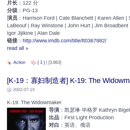
片长
：122 分
分级
：PG-13
演员
：Harrison Ford | Cate Blanchett | Karen Allen | 
LaBeouf | Ray Winstone | John Hurt | Jim Broadbent 
Igor Jijikine | Alan Dale
链接
：
http://www.imdb.com/title/tt0367882/
read all »
Action
{ 1 }
| [3,863]
[K-19：寡妇制造者] K-19: The Widowm
2002-07-19
K-19: The Widowmaker
导演
：凯瑟琳·毕格罗 Kathryn Bige
出品
：First Light Production
对白
：英语、俄语