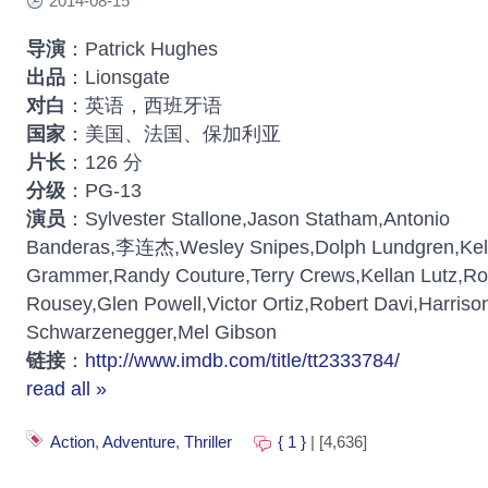
2014-08-15
导演
：Patrick Hughes
出品
：Lionsgate
对白
：英语，西班牙语
国家
：美国、法国、保加利亚
片长
：126 分
分级
：PG-13
演员
：Sylvester Stallone,Jason Statham,Antonio
Banderas,李连杰,Wesley Snipes,Dolph Lundgren,Kel
Grammer,Randy Couture,Terry Crews,Kellan Lutz,R
Rousey,Glen Powell,Victor Ortiz,Robert Davi,Harriso
Schwarzenegger,Mel Gibson
链接
：
http://www.imdb.com/title/tt2333784/
read all »
Action
,
Adventure
,
Thriller
{ 1 }
| [4,636]