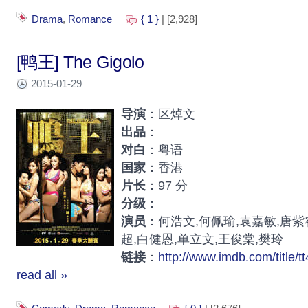
Drama
,
Romance
{ 1 }
| [2,928]
[鸭王] The Gigolo
2015-01-29
导演
：区焯文
出品
：
对白
：粤语
国家
：香港
片长
：97 分
分级
：
演员
：何浩文,何佩瑜,袁嘉敏,唐紫
超,白健恩,单立文,王俊棠,樊玲
链接
：
http://www.imdb.com/title/t
read all »