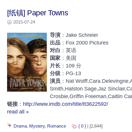
[纸镇] Paper Towns
2015-07-24
导演
：Jake Schreier
出品
：Fox 2000 Pictures
对白
：英语
国家
：美国
片长
：109 分
分级
：PG-13
演员
：Nat Wolff,Cara Delevingne,A
Smith,Halston Sage,Jaz Sinclair,
Crosbie,Griffin Freeman,Caitlin Ca
链接
：
http://www.imdb.com/title/tt3622592/
read all »
Drama
,
Mystery
,
Romance
{ 0 }
| [2,644]