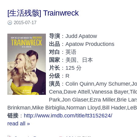
[生活残骸] Trainwreck
2015-07-17
导演
：Judd Apatow
出品
：Apatow Productions
对白
：英语
国家
：美国、日本
片长
：125 分
分级
：R
演员
：Colin Quinn,Amy Schumer,Jo
Cena,Dave Attell,Vanessa Bayer,Til
Park,Jon Glaser,Ezra Miller,Brie La
Brinkman,Mike Birbiglia,Norman Lloyd,Bill Hader,Le
链接
：
http://www.imdb.com/title/tt3152624/
read all »