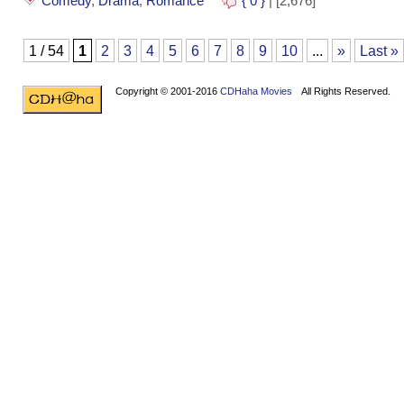
Comedy
,
Drama
,
Romance
{ 0 }
| [2,676]
1 / 54
1
2
3
4
5
6
7
8
9
10
...
»
Last »
Copyright © 2001-2016
CDHaha Movies
All Rights Reserved.
Design by
NET-TEC Internetmarketing
|
Artikel schreiben
|
Kreditv