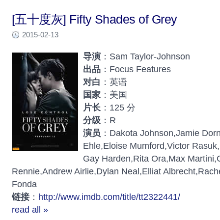
[五十度灰] Fifty Shades of Grey
2015-02-13
导演
：Sam Taylor-Johnson
出品
：Focus Features
对白
：英语
国家
：美国
片长
：125 分
分级
：R
演员
：Dakota Johnson,Jamie Dorn
Ehle,Eloise Mumford,Victor Rasuk
Gay Harden,Rita Ora,Max Martini,
Rennie,Andrew Airlie,Dylan Neal,Elliat Albrecht,Rach
Fonda
链接
：
http://www.imdb.com/title/tt2322441/
read all »