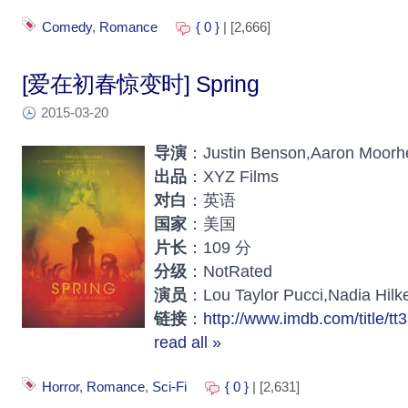
Comedy
,
Romance
{ 0 }
| [2,666]
[爱在初春惊变时] Spring
2015-03-20
导演
：Justin Benson,Aaron Moorh
出品
：XYZ Films
对白
：英语
国家
：美国
片长
：109 分
分级
：NotRated
演员
：Lou Taylor Pucci,Nadia Hilk
链接
：
http://www.imdb.com/title/tt
read all »
Horror
,
Romance
,
Sci-Fi
{ 0 }
| [2,631]