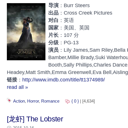
导演
：Burr Steers
出品
：Cross Creek Pictures
对白
：英语
国家
：美国、英国
片长
：107 分
分级
：PG-13
演员
：Lily James,Sam Riley,Bella H
Bamber,Millie Brady,Suki Waterho
Booth,Sally Phillips,Charles Danc
Headey,Matt Smith,Emma Greenwell,Eva Bell,Aisling
链接
：
http://www.imdb.com/title/tt1374989/
read all »
Action
,
Horror
,
Romance
{ 0 }
| [4,634]
[龙虾] The Lobster
2015-10-16