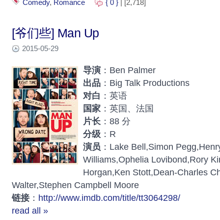
Comedy
,
Romance
{ 0 }
| [2,718]
[爷们些] Man Up
2015-05-29
导演
：Ben Palmer
出品
：Big Talk Productions
对白
：英语
国家
：英国、法国
片长
：88 分
分级
：R
演员
：Lake Bell,Simon Pegg,Henry
Williams,Ophelia Lovibond,Rory K
Horgan,Ken Stott,Dean-Charles C
Walter,Stephen Campbell Moore
链接
：
http://www.imdb.com/title/tt3064298/
read all »