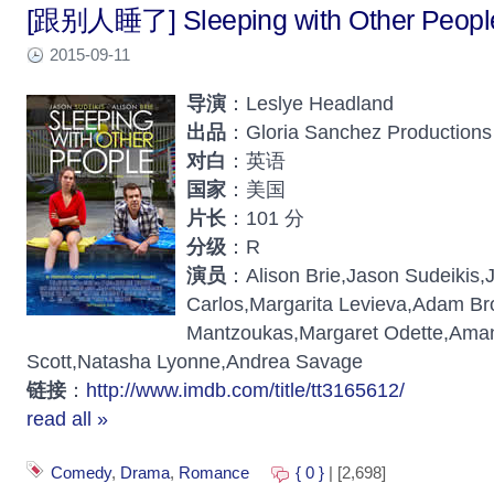
[跟别人睡了] Sleeping with Other Peopl
2015-09-11
导演
：Leslye Headland
出品
：Gloria Sanchez Productions
对白
：英语
国家
：美国
片长
：101 分
分级
：R
演员
：Alison Brie,Jason Sudeikis,
Carlos,Margarita Levieva,Adam Br
Mantzoukas,Margaret Odette,Ama
Scott,Natasha Lyonne,Andrea Savage
链接
：
http://www.imdb.com/title/tt3165612/
read all »
Comedy
,
Drama
,
Romance
{ 0 }
| [2,698]