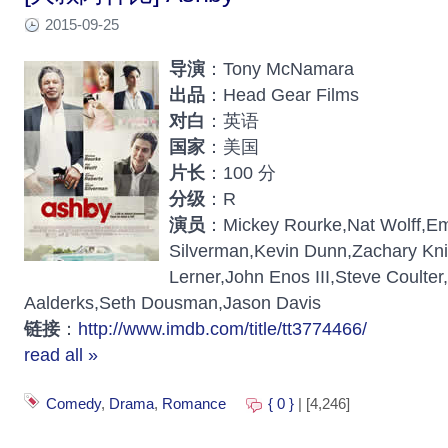
2015-09-25
导演
：Tony McNamara
出品
：Head Gear Films
对白
：英语
国家
：美国
片长
：100 分
分级
：R
演员
：Mickey Rourke,Nat Wolff,E
Silverman,Kevin Dunn,Zachary Kni
Lerner,John Enos III,Steve Coult
Aalderks,Seth Dousman,Jason Davis
链接
：
http://www.imdb.com/title/tt3774466/
read all »
Comedy
,
Drama
,
Romance
{ 0 }
| [4,246]