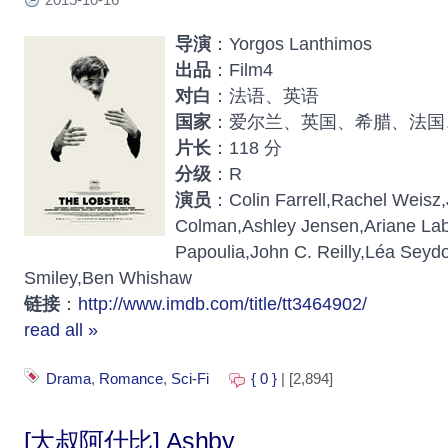
导演
：Yorgos Lanthimos
出品
：Film4
对白
：法语、英语
国家
：爱尔兰、英国、希腊、法国
片长
：118 分
分级
：R
演员
：Colin Farrell,Rachel Weisz,
Colman,Ashley Jensen,Ariane Lab
Papoulia,John C. Reilly,Léa Seyd
Smiley,Ben Whishaw
链接
：
http://www.imdb.com/title/tt3464902/
read all »
Drama
,
Romance
,
Sci-Fi
{ 0 }
| [2,894]
[大叔阿什比] Ashby