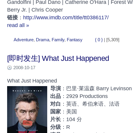
Gandolfini | Paul Dano | Catherine O'Hara | Forest W
Berry Jr. | Chris Cooper
链接
：
http://www.imdb.com/title/tt0386117/
read all »
Adventure
,
Drama
,
Family
,
Fantasy
{ 0 }
| [5,309]
[即时发生] What Just Happened
2008-10-17
What Just Happened
导演
：巴里·莱温森 Barry Levinson
出品
：2929 Productions
对白
：英语、希伯来语、法语
国家
：美国
片长
：104 分
分级
：R