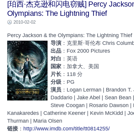
[珀西·杰克逊和闪电窃贼] Percy Jackson 
Olympians: The Lightning Thief
2010-02-02
Percy Jackson & the Olympians: The Lightning Thief
导演
：克里斯·哥伦布 Chris Columb
出品
：Fox 2000 Pictures
对白
：英语
国家
：加拿大、美国
片长
：118 分
分级
：PG
演员
：Logan Lerman | Brandon T. 
Daddario | Jake Abel | Sean Bean |
Steve Coogan | Rosario Dawson | K
Kanakaredes | Catherine Keener | Kevin McKidd | Jo
Thurman | Maria Olsen
链接
：
http://www.imdb.com/title/tt0814255/