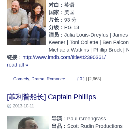
对白
：英语
国家
：美国
片长
：93 分
分级
：PG-13
演员
：Julia Louis-Dreyfus | James 
Keener | Toni Collette | Ben Falcon
Michaela Watkins | Phillip Brock | 
链接
：
http://www.imdb.com/title/tt2390361/
read all »
Comedy
,
Drama
,
Romance
{ 0 }
| [2,668]
[菲利普船长] Captain Phillips
2013-10-11
导演
：Paul Greengrass
出品
：Scott Rudin Productions