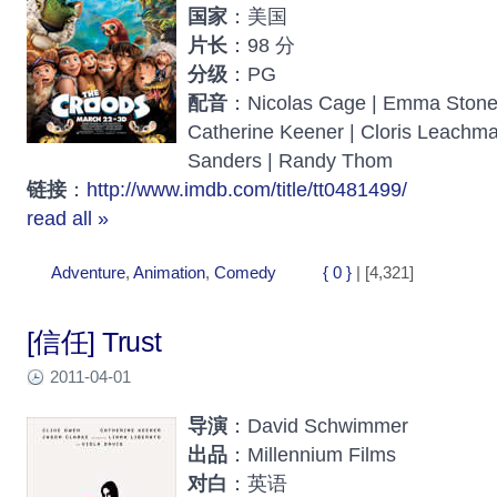
国家
：美国
片长
：98 分
分级
：PG
配音
：Nicolas Cage | Emma Stone 
Catherine Keener | Cloris Leachma
Sanders | Randy Thom
链接
：
http://www.imdb.com/title/tt0481499/
read all »
Adventure
,
Animation
,
Comedy
{ 0 }
| [4,321]
[信任] Trust
2011-04-01
导演
：David Schwimmer
出品
：Millennium Films
对白
：英语