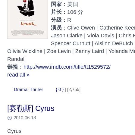
国家
：美国
片长
：106 分
分级
：R
演员
：Clive Owen | Catherine Keene
Jason Clarke | Viola Davis | Chris 
Spencer Curnutt | Aislinn DeButch
Olivia Wickline | Zoe Levin | Zanny Laird | Yolanda 
Randall
链接
：
http://www.imdb.com/title/tt1529572/
read all »
Drama
,
Thriller
{ 0 }
| [2,755]
[赛勒斯] Cyrus
2010-06-18
Cyrus