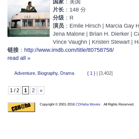
国家
：美国
片长
：148 分
分级
：R
演员
：Emile Hirsch | Marcia Gay Ha
Jena Malone | Brian H. Dierker | C
Vince Vaughn | Kristen Stewart | H
链接
：
http://www.imdb.com/title/tt0758758/
read all »
Adventure
,
Biography
,
Drama
{ 1 }
| [3,402]
1 / 2
1
2
»
Copyright © 2001-2016
CDHaha Movies
All Rights Reserved.
Design by
NET-TEC Internetmarketing
|
Artikel schreiben
|
Kreditv