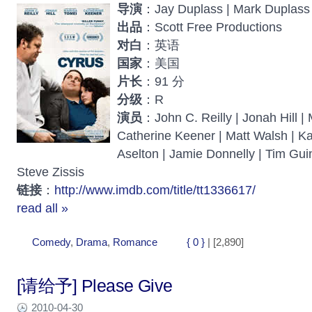
导演
：Jay Duplass | Mark Duplass
出品
：Scott Free Productions
对白
：英语
国家
：美国
片长
：91 分
分级
：R
演员
：John C. Reilly | Jonah Hill |
Catherine Keener | Matt Walsh | Ka
Aselton | Jamie Donnelly | Tim Gui
Steve Zissis
链接
：
http://www.imdb.com/title/tt1336617/
read all »
Comedy
,
Drama
,
Romance
{ 0 }
| [2,890]
[请给予] Please Give
2010-04-30