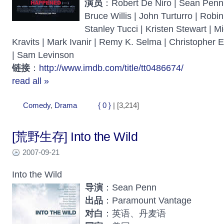
演员
：Robert De Niro | Sean Penn 
Bruce Willis | John Turturro | Robi
Stanley Tucci | Kristen Stewart | M
Kravits | Mark Ivanir | Remy K. Selma | Christopher 
| Sam Levinson
链接
：
http://www.imdb.com/title/tt0486674/
read all »
Comedy
,
Drama
{ 0 }
| [3,214]
[荒野生存] Into the Wild
2007-09-21
Into the Wild
导演
：Sean Penn
出品
：Paramount Vantage
对白
：英语、丹麦语