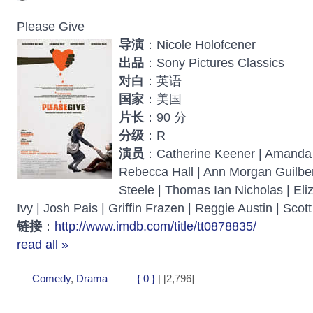
Please Give
导演
：Nicole Holofcener
出品
：Sony Pictures Classics
对白
：英语
国家
：美国
片长
：90 分
分级
：R
演员
：Catherine Keener | Amanda Pe
Rebecca Hall | Ann Morgan Guilbert
Steele | Thomas Ian Nicholas | Eli
Ivy | Josh Pais | Griffin Frazen | Reggie Austin | Sco
链接
：
http://www.imdb.com/title/tt0878835/
read all »
Comedy
,
Drama
{ 0 }
| [2,796]