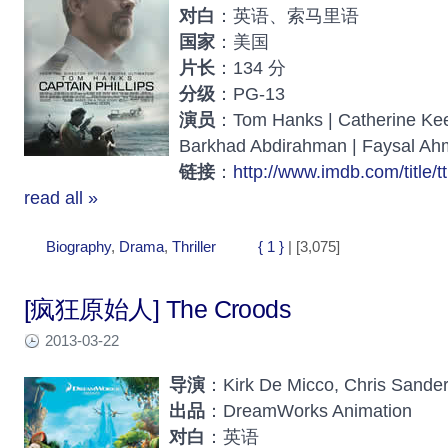
对白
：英语、索马里语
国家
：美国
片长
：134 分
分级
：PG-13
演员
：Tom Hanks | Catherine Keen
Barkhad Abdirahman | Faysal Ahm
链接
：
http://www.imdb.com/title/
read all »
Biography
,
Drama
,
Thriller
{ 1 }
| [3,075]
[疯狂原始人] The Croods
2013-03-22
导演
：Kirk De Micco, Chris Sande
出品
：DreamWorks Animation
对白
：英语