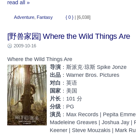
read all »
Adventure
,
Fantasy
{ 0 }
| [6,038]
[野兽家园] Where the Wild Things Are
2009-10-16
Where the Wild Things Are
导演
：斯派克·琼斯 Spike Jonze
出品
：Warner Bros. Pictures
对白
：英语
国家
：美国
片长
：101 分
分级
：PG
演员
：Max Records | Pepita Emmeric
Madeleine Greaves | Joshua Jay | 
Keener | Steve Mouzakis | Mark Ru