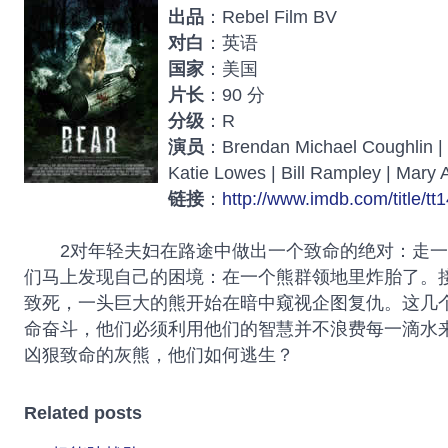
出品
：Rebel Film BV
对白
：英语
国家
：美国
片长
：90 分
分级
：R
演员
：Brendan Michael Coughlin | P
Katie Lowes | Bill Rampley | Mary 
链接
：
http://www.imdb.com/title/tt
2对年轻夫妇在路途中做出一个致命的绝对：走一
们马上发现自己的困境：在一个熊群领地里炸胎了。
致死，一头巨大的熊开始在暗中窥视企图复仇。这几
命奋斗，他们必须利用他们的智慧并不浪费每一滴水
凶狠致命的灰熊，他们如何逃生？
Related posts