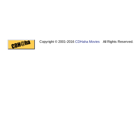
Copyright © 2001-2016
CDHaha Movies
All Rights Reserved.
Design by
NET-TEC Internetmarketing
|
Artikel schreiben
|
Kreditv