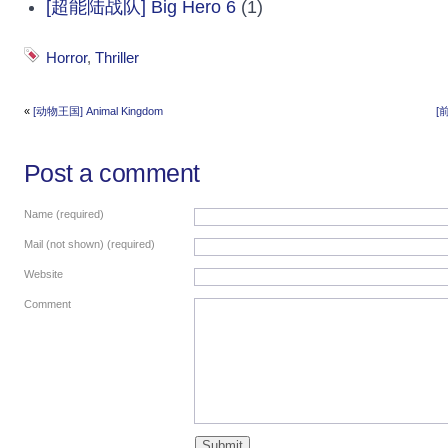
[超能陆战队] Big Hero 6
(1)
Horror
,
Thriller
«
[动物王国] Animal Kingdom
[
Post a comment
Name (required)
Mail (not shown) (required)
Website
Comment