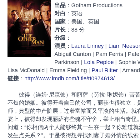
出品
：Gotham Productions
对白
：英语
国家
：美国、英国
片长
：88 分
分级
：
演员
：
Laura Linney
|
Liam Neeso
Abigail Canton | Pam Ferris | Pat
Parkinson |
Lola Peploe
| Sophie 
Lisa McDonald | Emma Fielding |
Paul Ritter
| Amanda
链接
：
http://www.imdb.com/title/tt0974613/
彼得（连姆·尼森饰）和丽萨（劳拉·琳妮饰）苦苦
不短的婚姻。彼得开着自己的公司，丽莎也很独立，
师，典型的中产阶层，过着富裕而又平淡的生活。就
宴上，彼得却发现丽萨有些魂不守舍，举止相当奇怪
问道：“你相信两个人能够终其一生在一起？你难道就
发生点关系？”。于是彼得想寻找到妻子婚外情的线索