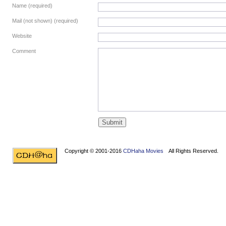
Name (required)
Mail (not shown) (required)
Website
Comment
Copyright © 2001-2016
CDHaha Movies
All Rights Reserved.
Design by
NET-TEC Internetmarketing
|
Artikel schreiben
|
Kreditv