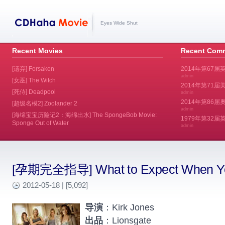
Eyes Wide Shut
Recent Movies
Recent Com
[遗弃] Forsaken
2014年第67届
admin
[女巫] The Witch
2014年第71届美
[死侍] Deadpool
admin
2014年第86届奥斯
[超级名模2] Zoolander 2
admin
[海绵宝宝历险记2：海绵出水] The SpongeBob Movie:
1979年第32
Sponge Out of Water
admin
[孕期完全指导] What to Expect When You
2012-05-18 | [5,092]
导演
：Kirk Jones
出品
：Lionsgate