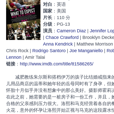
对白
：英语
国家
：美国
片长
：110 分
分级
：PG-13
演员
：
Cameron Diaz
|
Jennifer Lo
|
Chace Crawford
| Brooklyn Decke
Anna Kendrick
| Matthew Morrison
Chris Rock |
Rodrigo Santoro
|
Joe Manganiello
|
Rob
Lennon
| Amir Talai
链接
：
http://www.imdb.com/title/tt1586265/
减肥教练朱尔斯和搭档伊万的孩子比结婚戒指来的
儿用品商店的温蒂和她年轻的岳母同时有了身孕，但
怀胎十月似乎并没有想象中的那么美好。摄影师霍莉
在此之前，她需要的是一桩房子和一份工作，并且，
合格的父亲感到压力很大。洛熙和马克经营着各自的
火花，意外的怀孕让洛熙开始正视与马克的这段露水