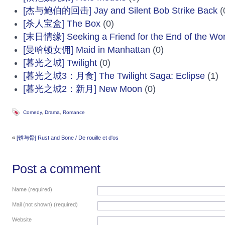
[杰与鲍伯的回击] Jay and Silent Bob Strike Back
(
[杀人宝盒] The Box
(0)
[末日情缘] Seeking a Friend for the End of the Wor
[曼哈顿女佣] Maid in Manhattan
(0)
[暮光之城] Twilight
(0)
[暮光之城3：月食] The Twilight Saga: Eclipse
(1)
[暮光之城2：新月] New Moon
(0)
Comedy
,
Drama
,
Romance
«
[锈与骨] Rust and Bone / De rouille et d'os
Post a comment
Name (required)
Mail (not shown) (required)
Website