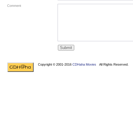
Comment
Copyright © 2001-2016
CDHaha Movies
All Rights Reserved.
Design by
NET-TEC Internetmarketing
|
Artikel schreiben
|
Kreditv