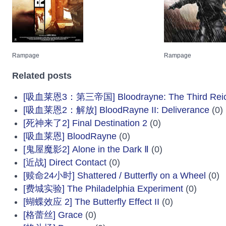
Rampage
Rampage
Related posts
[吸血莱恩3：第三帝国] Bloodrayne: The Third Rei
[吸血莱恩2：解放] BloodRayne II: Deliverance
(0)
[死神来了2] Final Destination 2
(0)
[吸血莱恩] BloodRayne
(0)
[鬼屋魔影2] Alone in the Dark Ⅱ
(0)
[近战] Direct Contact
(0)
[赎命24小时] Shattered / Butterfly on a Wheel
(0)
[费城实验] The Philadelphia Experiment
(0)
[蝴蝶效应 2] The Butterfly Effect II
(0)
[格蕾丝] Grace
(0)