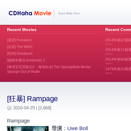
Eyes Wide Shut
Recent Movies
Recent Com
[遗弃] Forsaken
2014年第67届
admin
[女巫] The Witch
2014年第71届美
[死侍] Deadpool
admin
2014年第86届奥斯
[超级名模2] Zoolander 2
admin
[海绵宝宝历险记2：海绵出水] The SpongeBob Movie:
1979年第32
Sponge Out of Water
admin
[狂暴] Rampage
2010-04-29 | [2,668]
Rampage
导演
：
Uwe Boll