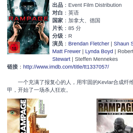
出品
：Event Film Distribution
对白
：英语
国家
：加拿大、德国
片长
：85 分
分级
：R
演员
：
Brendan Fletcher
|
Shaun S
Matt Frewer
|
Lynda Boyd
| Robert
Stewart
| Steffen Mennekes
链接
：
http://www.imdb.com/title/tt1337057/
一个充满了报复心的人，用牢固的Kevlar合成纤
甲，开始了一场杀人狂欢。