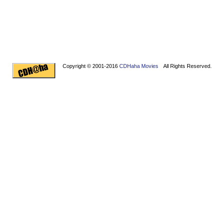
Copyright © 2001-2016
CDHaha Movies
All Rights Reserved.
Design by
NET-TEC Internetmarketing
|
Artikel schreiben
|
Kreditv