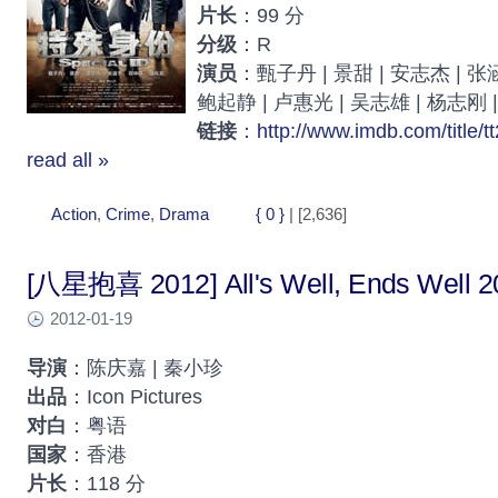
片长
：99 分
分级
：R
演员
：甄子丹 | 景甜 | 安志杰 | 张涵
鲍起静 | 卢惠光 | 吴志雄 | 杨志刚 
链接
：
http://www.imdb.com/title/t
read all »
Action
,
Crime
,
Drama
{ 0 }
| [2,636]
[八星抱喜 2012] All's Well, Ends Well 2
2012-01-19
导演
：陈庆嘉 | 秦小珍
出品
：Icon Pictures
对白
：粤语
国家
：香港
片长
：118 分