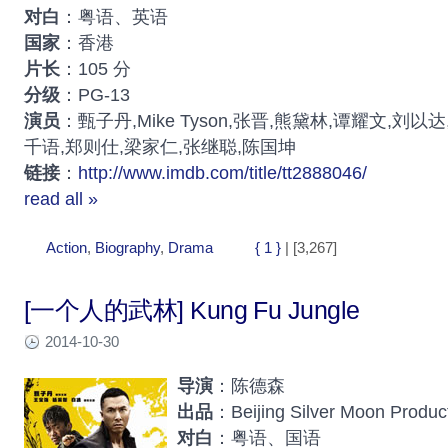
对白
：粤语、英语
国家
：香港
片长
：105 分
分级
：PG-13
演员
：甄子丹,Mike Tyson,张晋,熊黛林,谭耀文,刘以达
千语,郑则仕,梁家仁,张继聪,陈国坤
链接
：
http://www.imdb.com/title/tt2888046/
read all »
Action
,
Biography
,
Drama
{ 1 }
| [3,267]
[一个人的武林] Kung Fu Jungle
2014-10-30
导演
：陈德森
出品
：Beijing Silver Moon Produc
对白
：粤语、国语