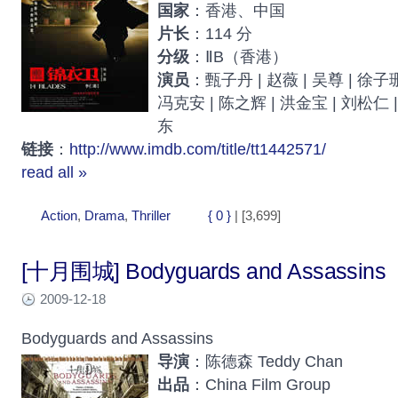
国家
：香港、中国
片长
：114 分
分级
：ⅡB（香港）
演员
：甄子丹 | 赵薇 | 吴尊 | 徐子珊
冯克安 | 陈之辉 | 洪金宝 | 刘松仁 |
东
链接
：
http://www.imdb.com/title/tt1442571/
read all »
Action
,
Drama
,
Thriller
{ 0 }
| [3,699]
[十月围城] Bodyguards and Assassins
2009-12-18
Bodyguards and Assassins
导演
：陈德森 Teddy Chan
出品
：China Film Group