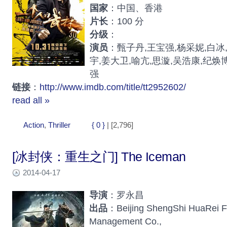
国家
：中国、香港
片长
：100 分
分级
：
演员
：甄子丹,王宝强,杨采妮,白冰
宇,姜大卫,喻亢,思漩,吴浩康,纪焕
强
链接
：
http://www.imdb.com/title/tt2952602/
read all »
Action
,
Thriller
{ 0 }
| [2,796]
[冰封侠：重生之门] The Iceman
2014-04-17
导演
：罗永昌
出品
：Beijing ShengShi HuaRei F
Management Co.,