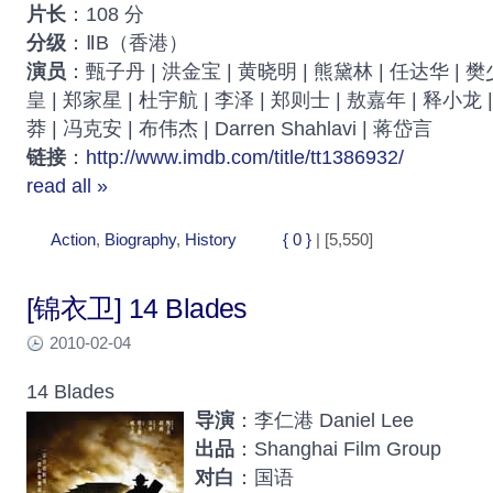
片长
：108 分
分级
：ⅡB（香港）
演员
：甄子丹 | 洪金宝 | 黄晓明 | 熊黛林 | 任达华 | 樊
皇 | 郑家星 | 杜宇航 | 李泽 | 郑则士 | 敖嘉年 | 释小龙 
莽 | 冯克安 | 布伟杰 | Darren Shahlavi | 蒋岱言
链接
：
http://www.imdb.com/title/tt1386932/
read all »
Action
,
Biography
,
History
{ 0 }
| [5,550]
[锦衣卫] 14 Blades
2010-02-04
14 Blades
导演
：李仁港 Daniel Lee
出品
：Shanghai Film Group
对白
：国语