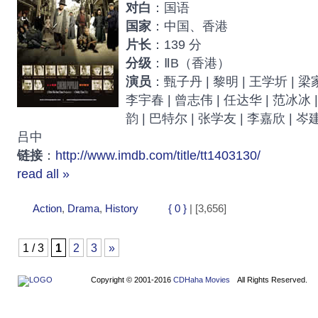
对白
：国语
国家
：中国、香港
片长
：139 分
分级
：ⅡB（香港）
演员
：甄子丹 | 黎明 | 王学圻 | 梁家
李宇春 | 曾志伟 | 任达华 | 范冰冰 |
韵 | 巴特尔 | 张学友 | 李嘉欣 | 岑
吕中
链接
：
http://www.imdb.com/title/tt1403130/
read all »
Action
,
Drama
,
History
{ 0 }
| [3,656]
1 / 3
1
2
3
»
Copyright © 2001-2016
CDHaha Movies
All Rights Reserved.
Design by
NET-TEC Internetmarketing
|
Artikel schreiben
|
Kreditv