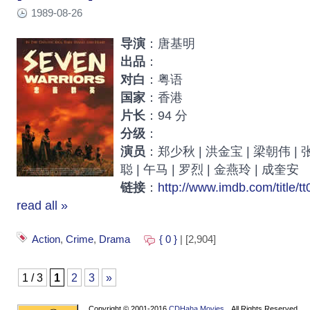
1989-08-26
导演
：唐基明
出品
：
对白
：粤语
国家
：香港
片长
：94 分
分级
：
演员
：郑少秋 | 洪金宝 | 梁朝伟 | 
聪 | 午马 | 罗烈 | 金燕玲 | 成奎安
链接
：
http://www.imdb.com/title/t
read all »
Action
,
Crime
,
Drama
{ 0 }
| [2,904]
1 / 3
1
2
3
»
Copyright © 2001-2016
CDHaha Movies
All Rights Reserved.