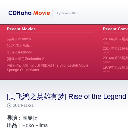
Eyes Wide Shut
Recent Movies
Recent Com
[遗弃] Forsaken
2014年第67届
admin
[女巫] The Witch
2014年第71届美
[死侍] Deadpool
admin
2014年第86届奥斯
[超级名模2] Zoolander 2
admin
[海绵宝宝历险记2：海绵出水] The SpongeBob Movie:
1979年第32
Sponge Out of Water
admin
[黄飞鸿之英雄有梦] Rise of the Legend
2014-11-21
导演
：周显扬
出品
：Edko Films