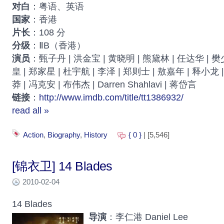
对白
：粤语、英语
国家
：香港
片长
：108 分
分级
：ⅡB（香港）
演员
：甄子丹 | 洪金宝 | 黄晓明 | 熊黛林 | 任达华 | 樊
皇 | 郑家星 | 杜宇航 | 李泽 | 郑则士 | 敖嘉年 | 释小龙 
莽 | 冯克安 | 布伟杰 | Darren Shahlavi | 蒋岱言
链接
：
http://www.imdb.com/title/tt1386932/
read all »
Action
,
Biography
,
History
{ 0 }
| [5,546]
[锦衣卫] 14 Blades
2010-02-04
14 Blades
导演
：李仁港 Daniel Lee