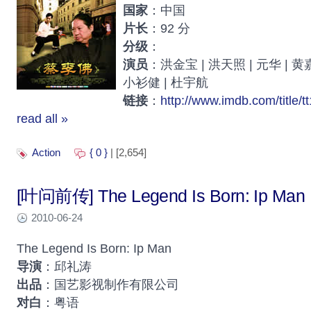
国家
：中国
片长
：92 分
分级
：
演员
：洪金宝 | 洪天照 | 元华 | 黄嘉
小衫健 | 杜宇航
链接
：
http://www.imdb.com/title/t
read all »
Action
{ 0 }
| [2,654]
[叶问前传] The Legend Is Born: Ip Man
2010-06-24
The Legend Is Born: Ip Man
导演
：邱礼涛
出品
：国艺影视制作有限公司
对白
：粤语