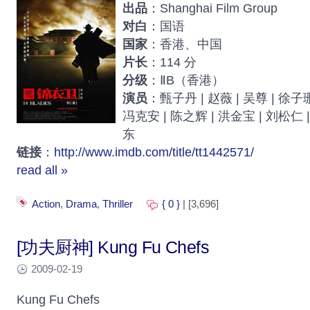
出品
：Shanghai Film Group
对白
：国语
国家
：香港、中国
片长
：114 分
分级
：ⅡB（香港）
演员
：甄子丹 | 赵薇 | 吴尊 | 徐子珊
冯克安 | 陈之辉 | 洪金宝 | 刘松仁 |
东
链接
：
http://www.imdb.com/title/tt1442571/
read all »
Action
,
Drama
,
Thriller
{ 0 }
| [3,696]
[功夫厨神] Kung Fu Chefs
2009-02-19
Kung Fu Chefs