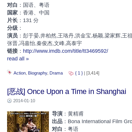
对白
：国语、粤语
国家
：香港、中国
片长
：131 分
分级
：
演员
：彭于晏,井柏然,王珞丹,洪金宝,杨颖,梁家辉,王祖
张晋,冯嘉怡,秦俊杰,文峰,高泰宇
链接
：
http://www.imdb.com/title/tt3469592/
read all »
Action
,
Biography
,
Drama
{ 1 }
| [3,414]
[恶战] Once Upon a Time in Shanghai
2014-01-10
导演
：黄精甫
出品
：Bona International Film Gr
对白
：粤语