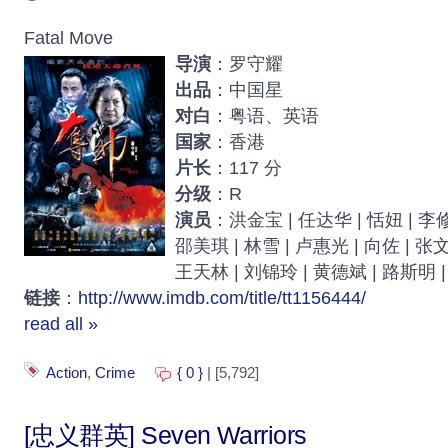
Fatal Move
导演
：罗守耀
出品
：中国星
对白
：粤语、英语
国家
：香港
片长
：117 分
分级
：R
演员
：洪金宝 | 任达华 | 恬妞 | 李修
邵美琪 | 林雪 | 卢惠光 | 向佐 | 张文
王天林 | 刘锦玲 | 黄德斌 | 路斯明 
链接
：
http://www.imdb.com/title/tt1156444/
read all »
Action
,
Crime
{ 0 }
| [5,792]
[忠义群英] Seven Warriors