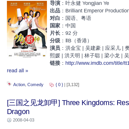
导演
：叶永健 Yongjian Ye
出品
：Brilliant Emperor Productio
对白
：国语、粤语
国家
：中国
片长
：92 分
分级
：ⅡB（香港）
演员
：洪金宝 | 吴建豪 | 应采儿 | 
熙媛 | 洪天明 | 林子聪 | 梁小龙 |
链接
：
http://www.imdb.com/title/t
read all »
Action
,
Comedy
{ 0 }
| [3,132]
[三国之见龙卸甲] Three Kingdoms: Resurr
Dragon
2008-04-03