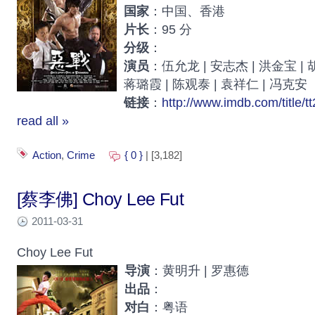
国家
：中国、香港
片长
：95 分
分级
：
演员
：伍允龙 | 安志杰 | 洪金宝 | 胡
蒋璐霞 | 陈观泰 | 袁祥仁 | 冯克安
链接
：
http://www.imdb.com/title/t
read all »
Action
,
Crime
{ 0 }
| [3,182]
[蔡李佛] Choy Lee Fut
2011-03-31
Choy Lee Fut
导演
：黄明升 | 罗惠德
出品
：
对白
：粤语