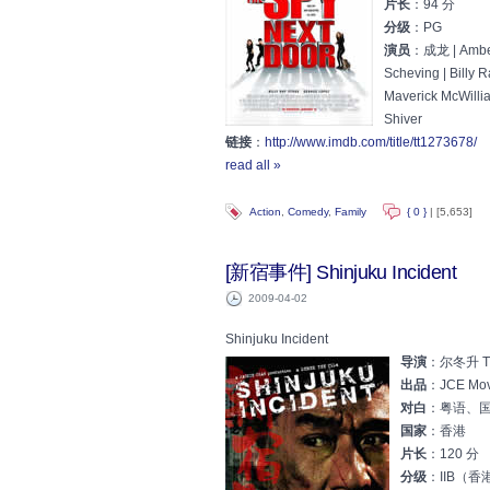
片长
：94 分
分级
：PG
演员
：成龙 | Amber V
Scheving | Billy 
Maverick McWillia
Shiver
链接
：
http://www.imdb.com/title/tt1273678/
read all »
Action
,
Comedy
,
Family
{ 0 }
| [5,653]
[新宿事件] Shinjuku Incident
2009-04-02
Shinjuku Incident
导演
：尔冬升 Tu
出品
：JCE Mov
对白
：粤语、
国家
：香港
片长
：120 分
分级
：IIB（香