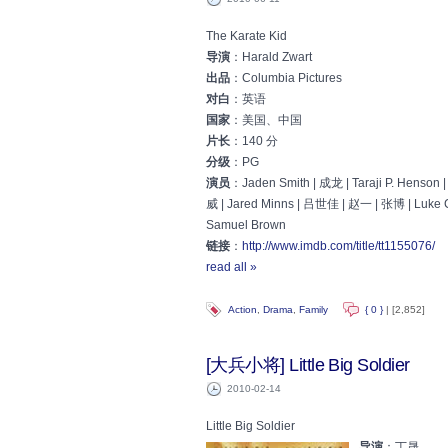
The Karate Kid
导演
：Harald Zwart
出品
：Columbia Pictures
对白
：英语
国家
：美国、中国
片长
：140 分
分级
：PG
演员
：Jaden Smith | 成龙 | Taraji P. Hen
威 | Jared Minns | 吕世佳 | 赵一 | 张博 | Luke C
Samuel Brown
链接
：
http://www.imdb.com/title/tt1155076/
read all »
Action
,
Drama
,
Family
{ 0 }
| [2,852]
[大兵小将] Little Big Soldier
2010-02-14
Little Big Soldier
导演
：丁晟