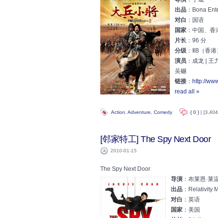
出品
：Bona Ente
对白
：国语
国家
：中国、香
片长
：96 分
分级
：ⅡB（香港
演员
：成龙 | 王力
吴樾
链接
：
http://ww
read all »
Action
,
Adventure
,
Comedy
{ 0 }
| [3,404
[邻家特工] The Spy Next Door
2010-01-15
The Spy Next Door
导演
：布莱恩·莱温特 
出品
：Relativity 
对白
：英语
国家
：美国