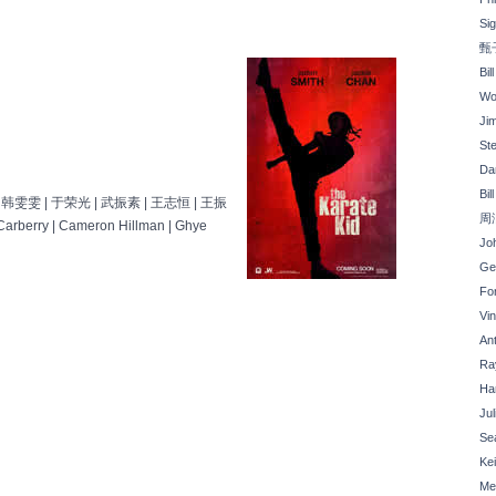
Si
甄
Bil
Wo
Ji
St
Da
Bil
son | 韩雯雯 | 于荣光 | 武振素 | 王志恒 | 王振
周
arberry | Cameron Hillman | Ghye
Joh
Ge
Fo
Vi
An
Ray
Ha
Ju
Se
Kei
Me