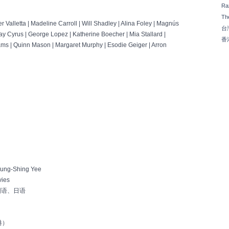
Ra
Th
alletta | Madeline Carroll | Will Shadley | Alina Foley | Magnús
台
Ray Cyrus | George Lopez | Katherine Boecher | Mia Stallard |
香
ms | Quinn Mason | Margaret Murphy | Esodie Geiger | Arron
ng-Shing Yee
ies
国语、日语
港）