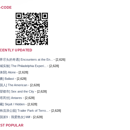
-CODE
CENTLY UPDATED
界尽头的奇遇] Encounters at the En...
- [2,626]
城实验] The Philadelphia Experi...
- [2,628]
体阴] Alone
- [2,628]
囊] Ballast
- [2,628]
国人] The American
- [2,628]
望都市] Sex and the City
- [2,628]
塔芮丝] Antares
- [2,628]
] Skjult / Hidden
- [2,628]
怖流浪公园] Trailer Park of Terro...
- [2,628]
国派9：我爱熟女] Milf
- [2,628]
ST POPULAR