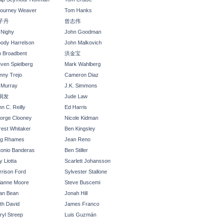
gourney Weaver
Tom Hanks
子丹
曾志伟
l Nighy
John Goodman
ody Harrelson
John Malkovich
m Broadbent
洪金宝
even Spielberg
Mark Wahlberg
nny Trejo
Cameron Diaz
l Murray
J.K. Simmons
润发
Jude Law
n C. Reilly
Ed Harris
orge Clooney
Nicole Kidman
rest Whitaker
Ben Kingsley
ng Rhames
Jean Reno
tonio Banderas
Ben Stiller
 Liotta
Scarlett Johansson
rrison Ford
Sylvester Stallone
lianne Moore
Steve Buscemi
an Bean
Jonah Hill
th David
James Franco
ryl Streep
Luis Guzmán