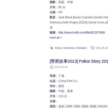
国家
：美国、中国
片长
：95 分
分级
：PG
配音
：Jack Black,Bryan Cranston,Dustin Hoff
Simmons,Seth Rogen,刘玉玲,David Cross,吴
龙
链接
：
http://www.imdb.com/title/tt2267968/
read all »
Action
,
Adventure
,
Animation
{ 0 }
| [5,1
[警察故事2013] Police Story 20
2013-12-24
导演
：丁晟
出品
：China Film Co.
对白
：国语
国家
：中国、香港
片长
：110 分
分级
：
演员
：成龙 | 刘烨 | 景甜 | 殷桃 | 那威 | 刘仪伟 