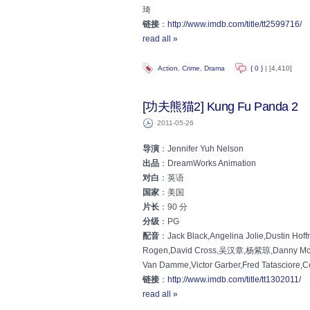
琦
链接
：
http://www.imdb.com/title/tt2599716/
read all »
Action
,
Crime
,
Drama
{ 0 }
| [4,410]
[功夫熊猫2] Kung Fu Panda 2
2011-05-26
导演
：Jennifer Yuh Nelson
出品
：DreamWorks Animation
对白
：英语
国家
：美国
片长
：90 分
分级
：PG
配音
：Jack Black,Angelina Jolie,Dustin 
Rogen,David Cross,吴汉章,杨紫琼,Danny McBr
Van Damme,Victor Garber,Fred Tatasciore,
链接
：
http://www.imdb.com/title/tt1302011/
read all »