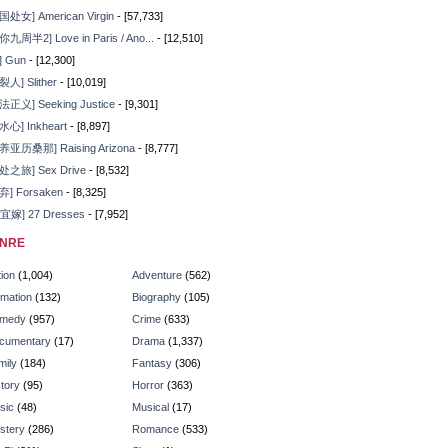
国处女] American Virgin
- [57,733]
你九周半2] Love in Paris / Ano...
- [12,510]
] Gun
- [12,300]
裂人] Slither
- [10,019]
法正义] Seeking Justice
- [9,301]
水心] Inkheart
- [8,897]
养亚历桑那] Raising Arizona
- [8,777]
处之旅] Sex Drive
- [8,532]
弃] Forsaken
- [8,325]
7宜嫁] 27 Dresses
- [7,952]
NRE
ion
(1,004)
Adventure
(562)
imation
(132)
Biography
(105)
medy
(957)
Crime
(633)
cumentary
(17)
Drama
(1,337)
mily
(184)
Fantasy
(306)
tory
(95)
Horror
(363)
sic
(48)
Musical
(17)
stery
(286)
Romance
(533)