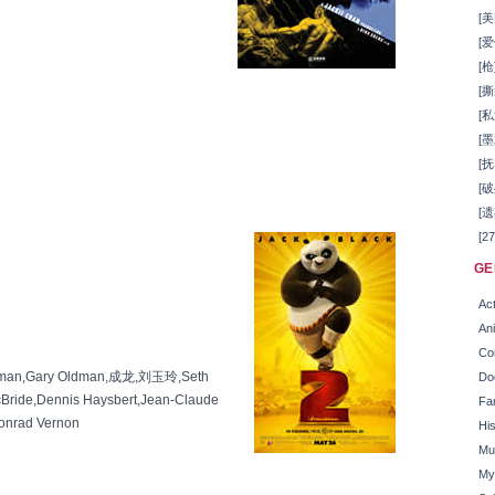
[美
[爱
[枪
[撕
[私
[墨
[抚
[破
[遗
[2
GE
Act
An
Co
Hoffman,Gary Oldman,成龙,刘玉玲,Seth
Do
ide,Dennis Haysbert,Jean-Claude
Fa
Conrad Vernon
His
Mu
My