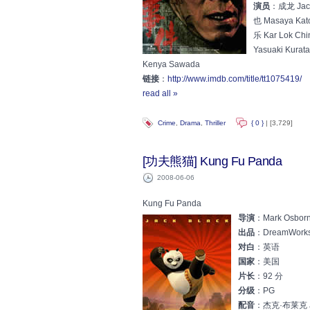
演员
：成龙 Jack
也 Masaya Kat
乐 Kar Lok Ch
Yasuaki Kura
Kenya Sawada
链接
：
http://www.imdb.com/title/tt1075419/
read all »
Crime
,
Drama
,
Thriller
{ 0 }
| [3,729]
[功夫熊猫] Kung Fu Panda
2008-06-06
Kung Fu Panda
导演
：Mark Osborn
出品
：DreamWorks 
对白
：英语
国家
：美国
片长
：92 分
分级
：PG
配音
：杰克·布莱克 Ja