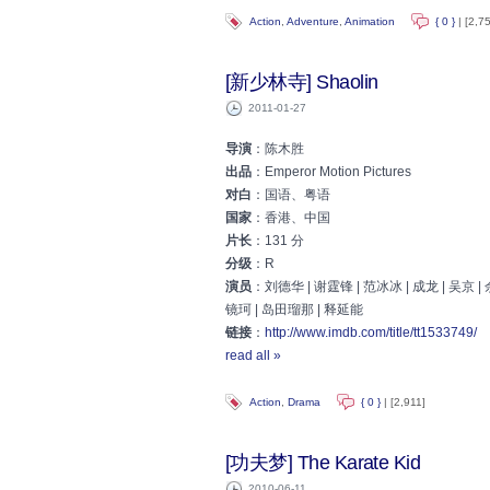
Action
,
Adventure
,
Animation
{ 0 }
| [2,7
[新少林寺] Shaolin
2011-01-27
导演
：陈木胜
出品
：Emperor Motion Pictures
对白
：国语、粤语
国家
：香港、中国
片长
：131 分
分级
：R
演员
：刘德华 | 谢霆锋 | 范冰冰 | 成龙 | 吴京 | 
镜珂 | 岛田瑠那 | 释延能
链接
：
http://www.imdb.com/title/tt1533749/
read all »
Action
,
Drama
{ 0 }
| [2,911]
[功夫梦] The Karate Kid
2010-06-11