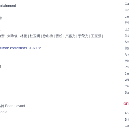
Ga
rtainment
Ju
La
港
舒
王
）
吴
宏 | 刘承俊 | 林鹏 | 杜玉明 | 徐冬梅 | 晋松 | 卢惠光 | 于荣光 | 王宝强 |
Se
w.imdb.com/title/tt1319718/
梁
Ang
Mi
]
Pau
Ja
Wi
Ca
St
CDHah
OF
Brian Levant
Media
Ac
Br
Go