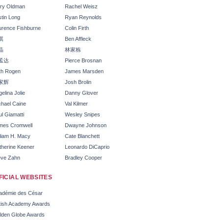
ry Oldman
Rachel Weisz
stin Long
Ryan Reynolds
urence Fishburne
Colin Firth
淇
Ben Affleck
晶
林家栋
孟达
Pierce Brosnan
th Rogen
James Marsden
家辉
Josh Brolin
elina Jolie
Danny Glover
chael Caine
Val Kilmer
l Giamatti
Wesley Snipes
mes Cromwell
Dwayne Johnson
lliam H. Macy
Cate Blanchett
therine Keener
Leonardo DiCaprio
eve Zahn
Bradley Cooper
a
FICIAL WEBSITES
adémie des César
itish Academy Awards
lden Globe Awards