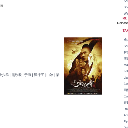
Sci
55]
Sp
Wa
RE
Releas
TA
成
Sa
林
李
Ma
Jo
余少群 | 熊欣欣 | 于海 | 释行宇 | 白冰 | 梁
Li
Ja
周
Ew
任
Rob
An
Pe
Ph