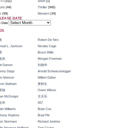
-Fi
(311)
Short
(1)
orts
(44)
Thriller
(945)
r
(99)
Western
(34)
LEASE DATE
e Date
GS
龙
Robert De Niro
muel L. Jackson
Nicolas Cage
雪
Bruce Willis
连杰
Morgan Freeman
tt Damon
刘德华
hnny Depp
Arnold Schwarzenegger
am Neeson
Willem Dafoe
son Statham
黄秋生
星驰
Owen Wilson
an McGregor
古天乐
达华
007
in Williams
Brian Cox
thony Hopkins
Brad Pitt
ter Stormare
Richard Jenkins
ilip Seymour Hoffman
Tom Cruise