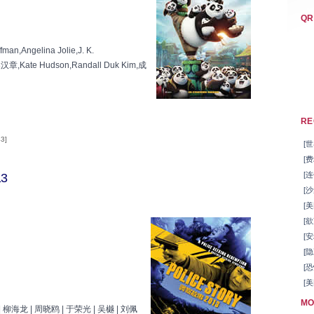
QR
man,Angelina Jolie,J. K.
汉章,Kate Hudson,Randall Duk Kim,成
RE
43]
[世
[费
[连
13
[沙
[美
[欲
[安
[隐藏
[恐
[美
MO
| 柳海龙 | 周晓鸥 | 于荣光 | 吴樾 | 刘佩