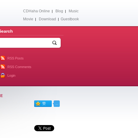
CDHaha Online
Blog
Music
|
|
Movie
Download
Guestbook
|
|
Search
RSS Posts
RSS Comments
Login
KE