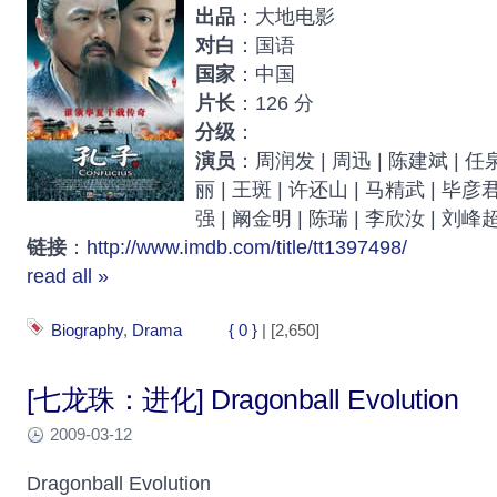
出品
：大地电影
对白
：国语
国家
：中国
片长
：126 分
分级
：
演员
：周润发 | 周迅 | 陈建斌 | 任泉
丽 | 王斑 | 许还山 | 马精武 | 毕彦君
强 | 阚金明 | 陈瑞 | 李欣汝 | 刘峰
链接
：
http://www.imdb.com/title/tt1397498/
read all »
Biography
,
Drama
{ 0 }
| [2,650]
[七龙珠：进化] Dragonball Evolution
2009-03-12
Dragonball Evolution