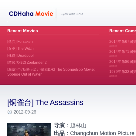
Eyes Wide Shut
Recent Movies
Recent Com
[遗弃] Forsaken
2014年第67届
admin
[女巫] The Witch
2014年第71届美
[死侍] Deadpool
admin
2014年第86届奥斯
[超级名模2] Zoolander 2
admin
[海绵宝宝历险记2：海绵出水] The SpongeBob Movie:
1979年第32
Sponge Out of Water
admin
[铜雀台] The Assassins
2012-09-26
导演
：赵林山
出品
：Changchun Motion Picture 