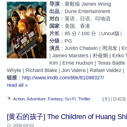
导演
：黄毅瑜 James Wong
出品
：Dune Entertainment
对白
：英语、日语、印地语
国家
：美国、香港
片长
：85 分 / 100 分（Uncut版）
分级
：PG
演员
：Justin Chatwin | 周润发 |
| James Marsters | 朴俊炯 | Eriko 
Kim | Ernie Hudson | Texas Battle 
Whyte | Richard Blake | Jon Valera | Rafael Valdez |
链接
：
http://www.imdb.com/title/tt1098327/
read all »
Action
,
Adventure
,
Fantasy
,
Sci-Fi
,
Thriller
{ 0 }
| [3,623]
[黄石的孩子] The Children of Huang Sh
2008-04-03