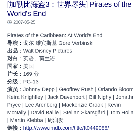
[加勒比海盗3：世界尽头] Pirates of the Ca
World's End
2007-05-25
Pirates of the Caribbean: At World's End
导演
：戈尔·维宾斯基 Gore Verbinski
出品
：Walt Disney Pictures
对白
：英语、荷兰语
国家
：美国
片长
：169 分
分级
：PG-13
演员
：Johnny Depp | Geoffrey Rush | Orlando Bloom
Keira Knightley | Jack Davenport | Bill Nighy | Jonat
Pryce | Lee Arenberg | Mackenzie Crook | Kevin
McNally | David Bailie | Stellan Skarsgård | Tom Holl
| Martin Klebba | 周润发
链接
：
http://www.imdb.com/title/tt0449088/