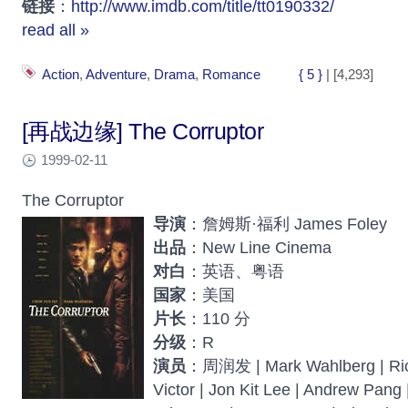
链接
：
http://www.imdb.com/title/tt0190332/
read all »
Action
,
Adventure
,
Drama
,
Romance
{ 5 }
| [4,293]
[再战边缘] The Corruptor
1999-02-11
The Corruptor
导演
：詹姆斯·福利 James Foley
出品
：New Line Cinema
对白
：英语、粤语
国家
：美国
片长
：110 分
分级
：R
演员
：周润发 | Mark Wahlberg | Ric
Victor | Jon Kit Lee | Andrew Pang 