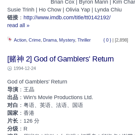
Brian Cox | Byron Mann | Kim Chan
Susie Trinh | Ho Chow | Olivia Yap | Lynda Chiu
链接
：
http://www.imdb.com/title/tt0142192/
read all »
Action
,
Crime
,
Drama
,
Mystery
,
Thriller
{ 0 }
| [2,898]
[赌神 2] God of Gamblers' Return
1994-12-24
God of Gamblers' Return
导演
：王晶
出品
：Win's Movie Productions Ltd.
对白
：粤语、英语、法语、国语
国家
：香港
片长
：126 分
分级
：R